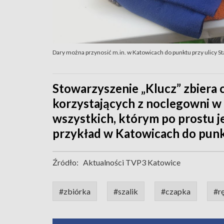
Dary można przynosić m.in. w Katowicach do punktu przy ulicy St
Stowarzyszenie „Klucz” zbiera cz
korzystających z noclegowni w R
wszystkich, którym po prostu j
przykład w Katowicach do punk
Źródło:
Aktualności TVP3 Katowice
#zbiórka
#szalik
#czapka
#r