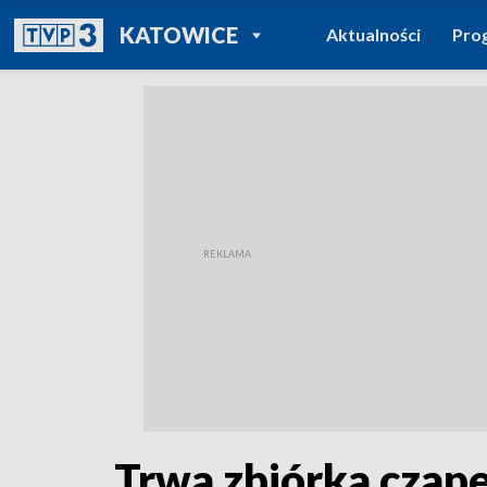
POWRÓT DO
KATOWICE
Aktualności
Pro
TVP REGIONY
Trwa zbiórka czape