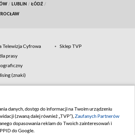
KÓW
/
LUBLIN
/
ŁÓDŹ
/
ROCŁAW
 Telewizja Cyfrowa
Sklep TVP
la prasy
tograficzny
sing (znaki)
klamy
Kontakt
rania danych, dostęp do informacji na Twoim urządzeniu
idacji (zwaną dalej również „TVP”),
Zaufanych Partnerów
anego dopasowania reklam do Twoich zainteresowań i
a PPID do Google.