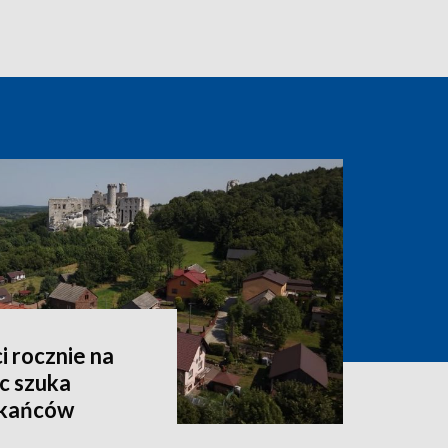
i rocznie na
c szuka
zkańców