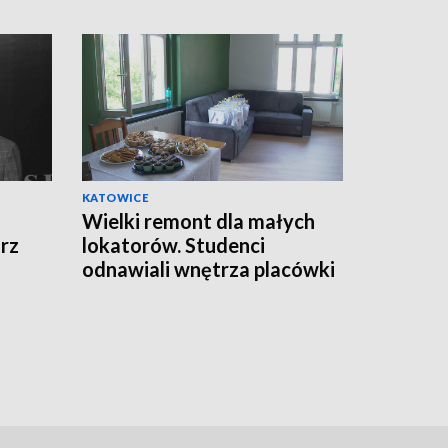
KATOWICE
Wielki remont dla małych
rz
lokatorów. Studenci
odnawiali wnętrza placówki
opiekuńczo-wychowawczej