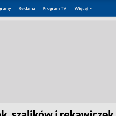
gramy
Reklama
Program TV
Więcej
k, szalików i rękawiczek