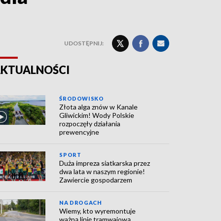
UDOSTĘPNIJ:
KTUALNOŚCI
ŚRODOWISKO
Złota alga znów w Kanale
Gliwickim! Wody Polskie
rozpoczęły działania
prewencyjne
SPORT
Duża impreza siatkarska przez
dwa lata w naszym regionie!
Zawiercie gospodarzem
NA DROGACH
Wiemy, kto wyremontuje
ważną linię tramwajową.