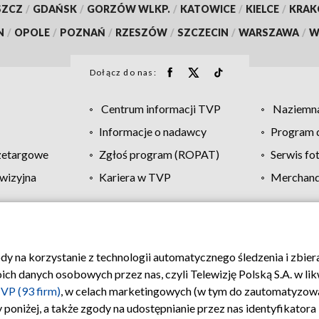
SZCZ
/
GDAŃSK
/
GORZÓW WLKP.
/
KATOWICE
/
KIELCE
/
KRA
N
/
OPOLE
/
POZNAŃ
/
RZESZÓW
/
SZCZECIN
/
WARSZAWA
/
W
Dołącz do nas:
Centrum informacji TVP
Naziemna
Informacje o nadawcy
Program d
zetargowe
Zgłoś program (ROPAT)
Serwis fo
wizyjna
Kariera w TVP
Merchandi
Polityka prywatności
Moje zgody
Pomoc
Biuro re
ody na korzystanie z technologii automatycznego śledzenia i zbie
 danych osobowych przez nas, czyli Telewizję Polską S.A. w likw
VP (93 firm)
, w celach marketingowych (w tym do zautomatyzow
 poniżej, a także zgody na udostępnianie przez nas identyfikator