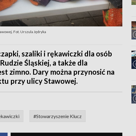
awowej. Fot. Urszula Jędryka
apki, szaliki i rękawiczki dla osób
udzie Śląskiej, a także dla
est zimno. Dary można przynosić na
tu przy ulicy Stawowej.
ękawiczki
#Stowarzyszenie Klucz