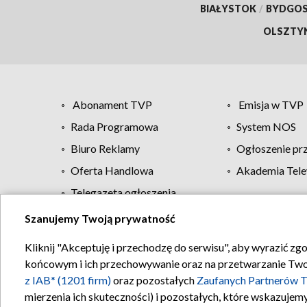
BIAŁYSTOK
/
BYDGO
OLSZTY
Abonament TVP
Emisja w TVP
Rada Programowa
System NOS
Biuro Reklamy
Ogłoszenie pr
Oferta Handlowa
Akademia Tele
Telegazeta ogłoszenia
Szanujemy Twoją prywatność
Regulamin TVP
Kliknij "Akceptuję i przechodzę do serwisu", aby wyrazić zg
końcowym i ich przechowywanie oraz na przetwarzanie Twoich
z IAB* (1201 firm)
oraz pozostałych
Zaufanych Partnerów T
mierzenia ich skuteczności) i pozostałych, które wskazujemy