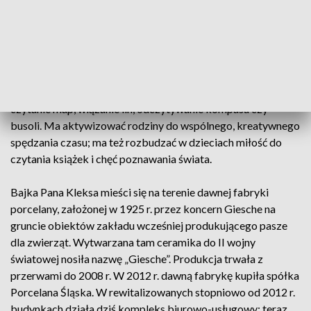
- Chcieliśmy stworzyć miejsce, gdzie dzieci choć na chwilę
uciekną od telefonów, tabletów, smartfonów i zanurzą się w
ten bajkowy świat, który my doskonale pamiętamy ze
swojego dzieciństwa - świat, w którym się wychowaliśmy -
dodał. Interdyscyplinarne centrum chce uzupełniać edukację
szkolną o zapomniane dziś praktycznie umiejętności, np.
czytanie map, wiązanie lin, odczytywanie kompasu czy
busoli. Ma aktywizować rodziny do wspólnego, kreatywnego
spędzania czasu; ma też rozbudzać w dzieciach miłość do
czytania książek i chęć poznawania świata.
Bajka Pana Kleksa mieści się na terenie dawnej fabryki
porcelany, założonej w 1925 r. przez koncern Giesche na
gruncie obiektów zakładu wcześniej produkującego pasze
dla zwierząt. Wytwarzana tam ceramika do II wojny
światowej nosiła nazwę „Giesche”. Produkcja trwała z
przerwami do 2008 r. W 2012 r. dawną fabrykę kupiła spółka
Porcelana Śląska. W rewitalizowanych stopniowo od 2012 r.
budynkach działa dziś kompleks biurowo-usługowy; teraz