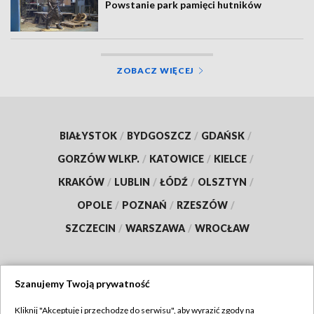
Powstanie park pamięci hutników
ZOBACZ WIĘCEJ
BIAŁYSTOK
/
BYDGOSZCZ
/
GDAŃSK
/
GORZÓW WLKP.
/
KATOWICE
/
KIELCE
/
KRAKÓW
/
LUBLIN
/
ŁÓDŹ
/
OLSZTYN
/
OPOLE
/
POZNAŃ
/
RZESZÓW
/
SZCZECIN
/
WARSZAWA
/
WROCŁAW
Szanujemy Twoją prywatność
Dołącz do nas:
Kliknij "Akceptuję i przechodzę do serwisu", aby wyrazić zgody na