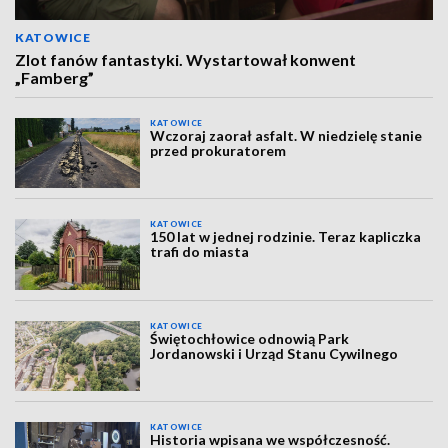
KATOWICE
Zlot fanów fantastyki. Wystartował konwent
„Famberg”
KATOWICE
Wczoraj zaorał asfalt. W niedzielę stanie
przed prokuratorem
KATOWICE
150 lat w jednej rodzinie. Teraz kapliczka
trafi do miasta
KATOWICE
Świętochłowice odnowią Park
Jordanowski i Urząd Stanu Cywilnego
KATOWICE
Historia wpisana we współczesność.