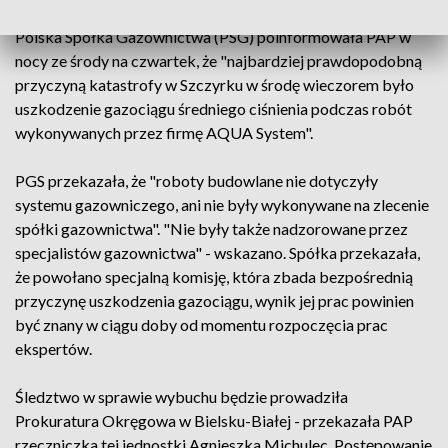
Polska Spółka Gazownictwa (PSG) poinformowała PAP w
nocy ze środy na czwartek, że "najbardziej prawdopodobną
przyczyną katastrofy w Szczyrku w środę wieczorem było
uszkodzenie gazociągu średniego ciśnienia podczas robót
wykonywanych przez firmę AQUA System".
PGS przekazała, że "roboty budowlane nie dotyczyły
systemu gazowniczego, ani nie były wykonywane na zlecenie
spółki gazownictwa". "Nie były także nadzorowane przez
specjalistów gazownictwa" - wskazano. Spółka przekazała,
że powołano specjalną komisję, która zbada bezpośrednią
przyczynę uszkodzenia gazociągu, wynik jej prac powinien
być znany w ciągu doby od momentu rozpoczęcia prac
ekspertów.
Śledztwo w sprawie wybuchu będzie prowadziła
Prokuratura Okręgowa w Bielsku-Białej - przekazała PAP
rzeczniczka tej jednostki Agnieszka Michulec. Postępowanie