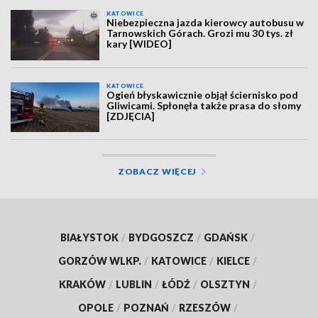
KATOWICE
Niebezpieczna jazda kierowcy autobusu w
Tarnowskich Górach. Grozi mu 30 tys. zł
kary [WIDEO]
KATOWICE
Ogień błyskawicznie objął ściernisko pod
Gliwicami. Spłonęła także prasa do słomy
[ZDJĘCIA]
ZOBACZ WIĘCEJ
BIAŁYSTOK
/
BYDGOSZCZ
/
GDAŃSK
/
GORZÓW WLKP.
/
KATOWICE
/
KIELCE
/
KRAKÓW
/
LUBLIN
/
ŁÓDŹ
/
OLSZTYN
/
OPOLE
/
POZNAŃ
/
RZESZÓW
/