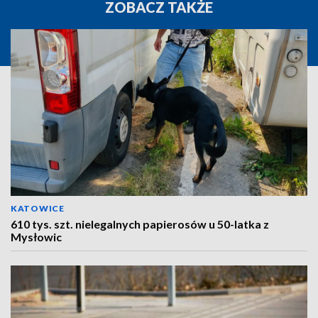
ZOBACZ TAKŻE
KATOWICE
610 tys. szt. nielegalnych papierosów u 50-latka z
Mysłowic