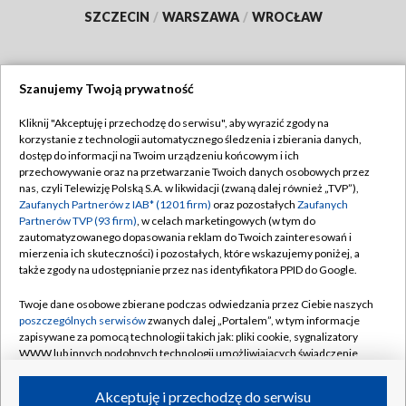
SZCZECIN
/
WARSZAWA
/
WROCŁAW
Szanujemy Twoją prywatność
Dołącz do nas:
Kliknij "Akceptuję i przechodzę do serwisu", aby wyrazić zgody na
korzystanie z technologii automatycznego śledzenia i zbierania danych,
TVP
dostęp do informacji na Twoim urządzeniu końcowym i ich
Abonament TVP
przechowywanie oraz na przetwarzanie Twoich danych osobowych przez
Regulamin TVP
nas, czyli Telewizję Polską S.A. w likwidacji (zwaną dalej również „TVP”),
Emisja w TVP
Zaufanych Partnerów z IAB* (1201 firm)
oraz pozostałych
Zaufanych
Polityka prywatności
Partnerów TVP (93 firm)
, w celach marketingowych (w tym do
Centrum informacji TVP
Moje zgody
zautomatyzowanego dopasowania reklam do Twoich zainteresowań i
mierzenia ich skuteczności) i pozostałych, które wskazujemy poniżej, a
Naziemna Telewizja Cyfrowa
Pomoc
także zgody na udostępnianie przez nas identyfikatora PPID do Google.
Sklep TVP
Biuro reklamy
Twoje dane osobowe zbierane podczas odwiedzania przez Ciebie naszych
Rada Programowa
poszczególnych serwisów
zwanych dalej „Portalem”, w tym informacje
Kontakt
zapisywane za pomocą technologii takich jak: pliki cookie, sygnalizatory
System NOS
WWW lub innych podobnych technologii umożliwiających świadczenie
dopasowanych i bezpiecznych usług, personalizację treści oraz reklam,
Informacje o nadawcy
Kanały
udostępnianie funkcji mediów społecznościowych oraz analizowanie
Akceptuję i przechodzę do serwisu
ruchu w Internecie.
Program dla prasy