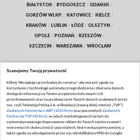
BIAŁYSTOK
/
BYDGOSZCZ
/
GDAŃSK
/
GORZÓW WLKP.
/
KATOWICE
/
KIELCE
/
KRAKÓW
/
LUBLIN
/
ŁÓDŹ
/
OLSZTYN
/
OPOLE
/
POZNAŃ
/
RZESZÓW
/
SZCZECIN
/
WARSZAWA
/
WROCŁAW
Szanujemy Twoją prywatność
Dołącz do nas:
Kliknij "Akceptuję i przechodzę do serwisu", aby wyrazić zgody na
korzystanie z technologii automatycznego śledzenia i zbierania danych,
TVP
dostęp do informacji na Twoim urządzeniu końcowym i ich
Abonament TVP
przechowywanie oraz na przetwarzanie Twoich danych osobowych przez
Regulamin TVP
nas, czyli Telewizję Polską S.A. w likwidacji (zwaną dalej również „TVP”),
Emisja w TVP
Polityka prywatności
Zaufanych Partnerów z IAB* (1201 firm)
oraz pozostałych
Zaufanych
Partnerów TVP (93 firm)
, w celach marketingowych (w tym do
Centrum informacji TVP
Moje zgody
zautomatyzowanego dopasowania reklam do Twoich zainteresowań i
mierzenia ich skuteczności) i pozostałych, które wskazujemy poniżej, a
Naziemna Telewizja Cyfrowa
Pomoc
także zgody na udostępnianie przez nas identyfikatora PPID do Google.
Sklep TVP