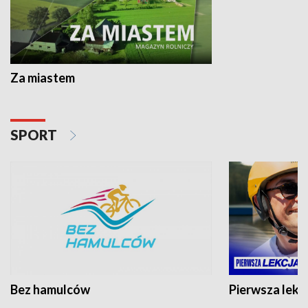
Za miastem
SPORT
Bez hamulców
Pierwsza lekc