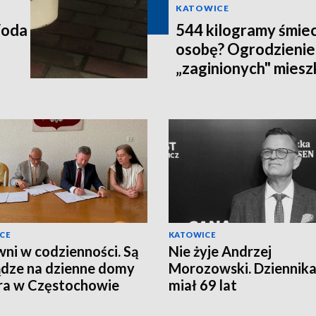
KATOWICE
Woda
544 kilogramy śmiec
osobę? Ogrodzienie
„zaginionych" mies
CE
KATOWICE
ni w codzienności. Są
Nie żyje Andrzej
ądze na dzienne domy
Morozowski. Dziennika
ra w Częstochowie
miał 69 lat