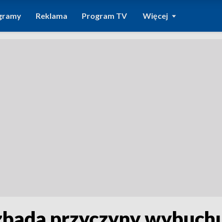
gramy
Reklama
Program TV
Więcej
 zbada przyczyny wybuch