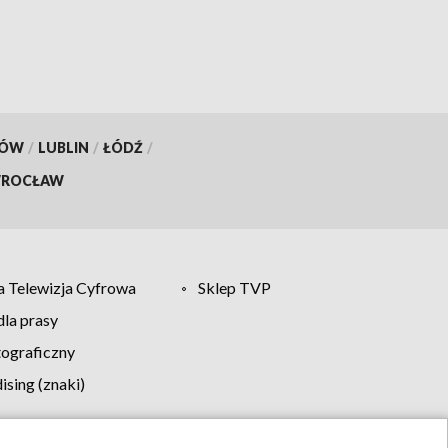
KÓW
/
LUBLIN
/
ŁÓDŹ
/
ROCŁAW
 Telewizja Cyfrowa
Sklep TVP
la prasy
tograficzny
sing (znaki)