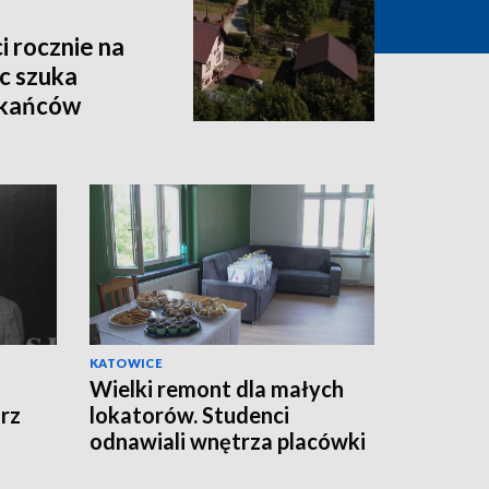
i rocznie na
c szuka
zkańców
KATOWICE
Wielki remont dla małych
rz
lokatorów. Studenci
odnawiali wnętrza placówki
opiekuńczo-wychowawczej