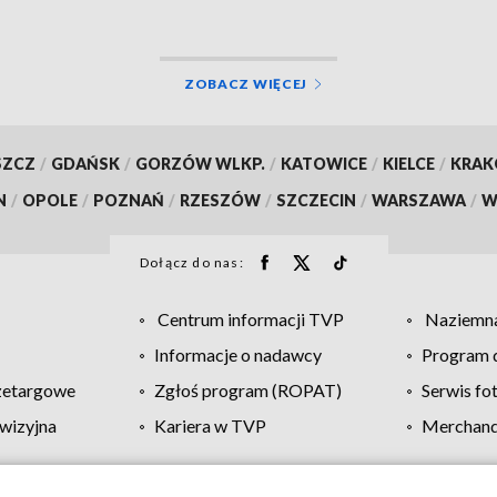
ZOBACZ WIĘCEJ
SZCZ
/
GDAŃSK
/
GORZÓW WLKP.
/
KATOWICE
/
KIELCE
/
KRA
N
/
OPOLE
/
POZNAŃ
/
RZESZÓW
/
SZCZECIN
/
WARSZAWA
/
W
Dołącz do nas:
Centrum informacji TVP
Naziemna
Informacje o nadawcy
Program d
zetargowe
Zgłoś program (ROPAT)
Serwis fo
wizyjna
Kariera w TVP
Merchandi