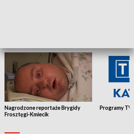
Aktualności sprzed lat
Z historią w tl
INNE
Nagrodzone reportaże Brygidy
Programy TVP
Frosztęgi-Kmiecik