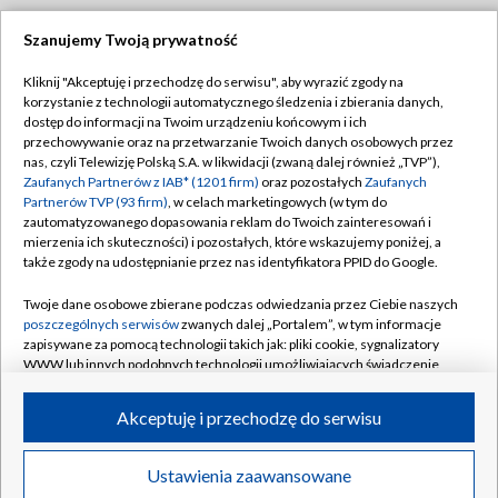
Szanujemy Twoją prywatność
Dołącz do nas:
Kliknij "Akceptuję i przechodzę do serwisu", aby wyrazić zgody na
korzystanie z technologii automatycznego śledzenia i zbierania danych,
TVP
dostęp do informacji na Twoim urządzeniu końcowym i ich
Abonament TVP
przechowywanie oraz na przetwarzanie Twoich danych osobowych przez
Regulamin TVP
nas, czyli Telewizję Polską S.A. w likwidacji (zwaną dalej również „TVP”),
Emisja w TVP
Polityka prywatności
Zaufanych Partnerów z IAB* (1201 firm)
oraz pozostałych
Zaufanych
Partnerów TVP (93 firm)
, w celach marketingowych (w tym do
Centrum informacji TVP
Moje zgody
zautomatyzowanego dopasowania reklam do Twoich zainteresowań i
mierzenia ich skuteczności) i pozostałych, które wskazujemy poniżej, a
Naziemna Telewizja Cyfrowa
Pomoc
także zgody na udostępnianie przez nas identyfikatora PPID do Google.
Sklep TVP
Biuro reklamy
Twoje dane osobowe zbierane podczas odwiedzania przez Ciebie naszych
Rada Programowa
Kontakt
poszczególnych serwisów
zwanych dalej „Portalem”, w tym informacje
zapisywane za pomocą technologii takich jak: pliki cookie, sygnalizatory
System NOS
WWW lub innych podobnych technologii umożliwiających świadczenie
dopasowanych i bezpiecznych usług, personalizację treści oraz reklam,
Informacje o nadawcy
Kanały
udostępnianie funkcji mediów społecznościowych oraz analizowanie
Akceptuję i przechodzę do serwisu
ruchu w Internecie.
Program dla prasy
©2026 Telewizja Polska S.A. w likwidacji
Biuro Reklamy
Twoje dane osobowe zbierane podczas odwiedzania przez Ciebie
Ustawienia zaawansowane
poszczególnych serwisów
na Portalu, takie jak adresy IP, identyfikatory