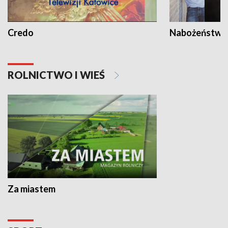
Credo
Nabożeństwa 
ROLNICTWO I WIEŚ
Za miastem