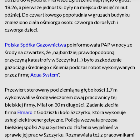
18.26, a pierwsze jednostki były na miejscu dziesięć minut
później. Do czwartkowego popołudnia w gruzach budynku
znaleziono ciała ośmiorga osób: czworga dorosłych i
czworga dzieci.
Polska Spółka Gazownictwa
poinformowała PAP w nocy ze
środy na czwartek, że „najbardziej prawdopodobną
przyczyną katastrofy w Szczyrku (...) było uszkodzenie
gazociągu średniego ciśnienia podczas robót wykonywanych
przez firmę
Aqua System
”.
Przewiert sterowany pod ziemią na głębokości 1,7 m
wykonywali w środę wieczorem dwaj pracownicy tej
bielskiej firmy. Miał on 30 m długości. Zadanie zleciła
firma
Elmaro
z Godziszki koło Szczyrku, która wykonuje
usługi elektroenergetyczne. Policja wezwała prezesa
bielskiej spółki Aqua System do złożenia wyjaśnień w
sprawie jej prac w Szczyrku. Rozmawiała też z pracownikami,