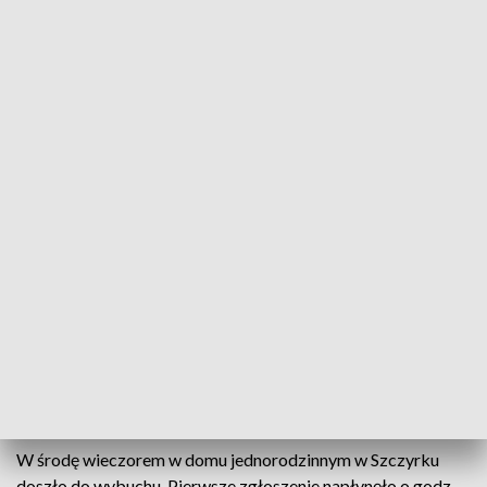
- Same czynności to żmudna praca. Prokuratorzy muszą to
robić starannie i drobiazgowo, żeby niczego nie przeoczyć -
zaznaczyła prok. Michulec. Jak wskazała prokuratura,
oględziny na miejscu będą warunkowały podejmowanie na
bieżąco decyzje o powołaniu biegłych innych specjalności.
Równolegle w śledztwie zabezpieczono dokumentację i
trwają, prowadzone przez policjantów, przesłuchania
świadków. O swych ustaleniach policjanci na bieżąco
informują prokuratorów.
Na poniedziałek zaplanowano sekcje zwłok. Identyfikacja
części ofiar wymaga badań DNA. W czwartek prokuratura
czyniła ustalenia dotyczące pokrewieństwa i w piątek od
wytypowanych osób będzie pobierany materiał
porównawczy.
W środę wieczorem w domu jednorodzinnym w Szczyrku
doszło do wybuchu. Pierwsze zgłoszenie napłynęło o godz.