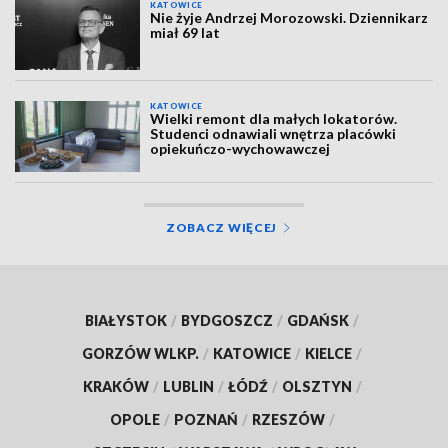
KATOWICE
Nie żyje Andrzej Morozowski. Dziennikarz
miał 69 lat
KATOWICE
Wielki remont dla małych lokatorów.
Studenci odnawiali wnętrza placówki
opiekuńczo-wychowawczej
ZOBACZ WIĘCEJ
BIAŁYSTOK
/
BYDGOSZCZ
/
GDAŃSK
/
GORZÓW WLKP.
/
KATOWICE
/
KIELCE
/
KRAKÓW
/
LUBLIN
/
ŁÓDŹ
/
OLSZTYN
/
OPOLE
/
POZNAŃ
/
RZESZÓW
/