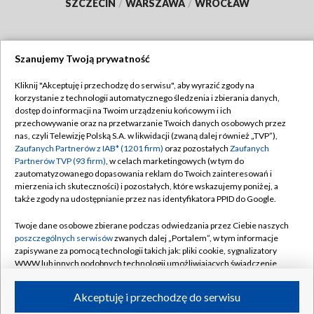
SZCZECIN
/
WARSZAWA
/
WROCŁAW
Szanujemy Twoją prywatność
Dołącz do nas:
Kliknij "Akceptuję i przechodzę do serwisu", aby wyrazić zgody na
korzystanie z technologii automatycznego śledzenia i zbierania danych,
TVP
dostęp do informacji na Twoim urządzeniu końcowym i ich
Abonament TVP
przechowywanie oraz na przetwarzanie Twoich danych osobowych przez
Regulamin TVP
nas, czyli Telewizję Polską S.A. w likwidacji (zwaną dalej również „TVP”),
Emisja w TVP
Polityka prywatności
Zaufanych Partnerów z IAB* (1201 firm)
oraz pozostałych
Zaufanych
Partnerów TVP (93 firm)
, w celach marketingowych (w tym do
Centrum informacji TVP
Moje zgody
zautomatyzowanego dopasowania reklam do Twoich zainteresowań i
mierzenia ich skuteczności) i pozostałych, które wskazujemy poniżej, a
Naziemna Telewizja Cyfrowa
Pomoc
także zgody na udostępnianie przez nas identyfikatora PPID do Google.
Sklep TVP
Biuro reklamy
Twoje dane osobowe zbierane podczas odwiedzania przez Ciebie naszych
Rada Programowa
Kontakt
poszczególnych serwisów
zwanych dalej „Portalem”, w tym informacje
zapisywane za pomocą technologii takich jak: pliki cookie, sygnalizatory
System NOS
WWW lub innych podobnych technologii umożliwiających świadczenie
dopasowanych i bezpiecznych usług, personalizację treści oraz reklam,
Informacje o nadawcy
Kanały
udostępnianie funkcji mediów społecznościowych oraz analizowanie
Akceptuję i przechodzę do serwisu
ruchu w Internecie.
Program dla prasy