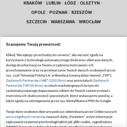
KRAKÓW
/
LUBLIN
/
ŁÓDŹ
/
OLSZTYN
/
OPOLE
/
POZNAŃ
/
RZESZÓW
/
SZCZECIN
/
WARSZAWA
/
WROCŁAW
Szanujemy Twoją prywatność
Dołącz do nas:
Kliknij "Akceptuję i przechodzę do serwisu", aby wyrazić zgody na
korzystanie z technologii automatycznego śledzenia i zbierania danych,
TVP
dostęp do informacji na Twoim urządzeniu końcowym i ich
Abonament TVP
przechowywanie oraz na przetwarzanie Twoich danych osobowych przez
Regulamin TVP
nas, czyli Telewizję Polską S.A. w likwidacji (zwaną dalej również „TVP”),
Emisja w TVP
Polityka prywatności
Zaufanych Partnerów z IAB* (1201 firm)
oraz pozostałych
Zaufanych
Partnerów TVP (93 firm)
, w celach marketingowych (w tym do
Centrum informacji TVP
Moje zgody
zautomatyzowanego dopasowania reklam do Twoich zainteresowań i
mierzenia ich skuteczności) i pozostałych, które wskazujemy poniżej, a
Naziemna Telewizja Cyfrowa
Pomoc
także zgody na udostępnianie przez nas identyfikatora PPID do Google.
Sklep TVP
Biuro reklamy
Twoje dane osobowe zbierane podczas odwiedzania przez Ciebie naszych
Rada Programowa
Kontakt
poszczególnych serwisów
zwanych dalej „Portalem”, w tym informacje
zapisywane za pomocą technologii takich jak: pliki cookie, sygnalizatory
System NOS
WWW lub innych podobnych technologii umożliwiających świadczenie