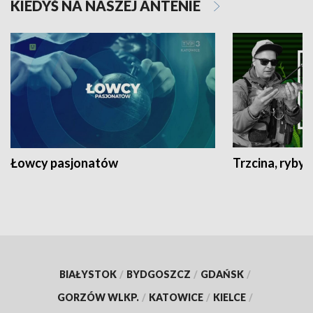
KIEDYŚ NA NASZEJ ANTENIE
Łowcy pasjonatów
Trzcina, ryby 
BIAŁYSTOK
/
BYDGOSZCZ
/
GDAŃSK
/
GORZÓW WLKP.
/
KATOWICE
/
KIELCE
/