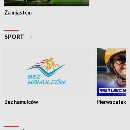
Za miastem
SPORT
Bez hamulców
Pierwsza lekc