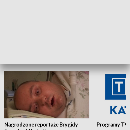
Aktualności sprzed lat
Z historią w tl
INNE
Nagrodzone reportaże Brygidy
Programy TVP