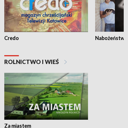
Credo
Nabożeństwa 
ROLNICTWO I WIEŚ
Za miastem