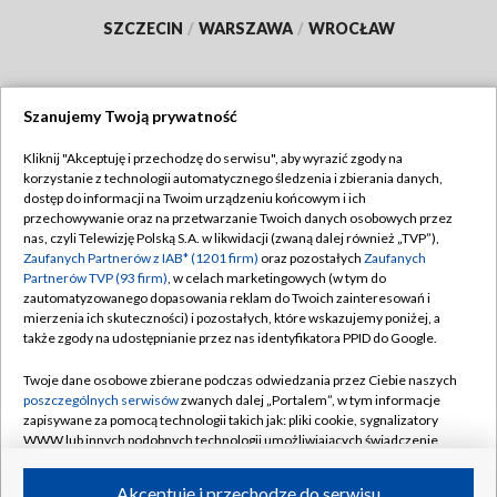
SZCZECIN
/
WARSZAWA
/
WROCŁAW
Szanujemy Twoją prywatność
Dołącz do nas:
Kliknij "Akceptuję i przechodzę do serwisu", aby wyrazić zgody na
korzystanie z technologii automatycznego śledzenia i zbierania danych,
TVP
dostęp do informacji na Twoim urządzeniu końcowym i ich
Abonament TVP
przechowywanie oraz na przetwarzanie Twoich danych osobowych przez
Regulamin TVP
nas, czyli Telewizję Polską S.A. w likwidacji (zwaną dalej również „TVP”),
Emisja w TVP
Polityka prywatności
Zaufanych Partnerów z IAB* (1201 firm)
oraz pozostałych
Zaufanych
Partnerów TVP (93 firm)
, w celach marketingowych (w tym do
Centrum informacji TVP
Moje zgody
zautomatyzowanego dopasowania reklam do Twoich zainteresowań i
mierzenia ich skuteczności) i pozostałych, które wskazujemy poniżej, a
Naziemna Telewizja Cyfrowa
Pomoc
także zgody na udostępnianie przez nas identyfikatora PPID do Google.
Sklep TVP
Biuro reklamy
Twoje dane osobowe zbierane podczas odwiedzania przez Ciebie naszych
Rada Programowa
Kontakt
poszczególnych serwisów
zwanych dalej „Portalem”, w tym informacje
zapisywane za pomocą technologii takich jak: pliki cookie, sygnalizatory
System NOS
WWW lub innych podobnych technologii umożliwiających świadczenie
dopasowanych i bezpiecznych usług, personalizację treści oraz reklam,
Informacje o nadawcy
Kanały
udostępnianie funkcji mediów społecznościowych oraz analizowanie
Akceptuję i przechodzę do serwisu