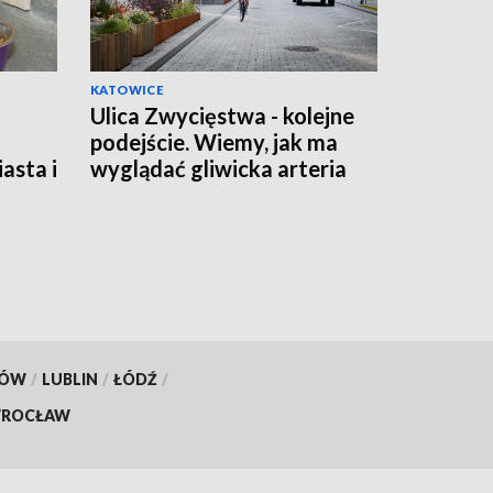
KATOWICE
Ulica Zwycięstwa - kolejne
podejście. Wiemy, jak ma
asta i
wyglądać gliwicka arteria
KÓW
/
LUBLIN
/
ŁÓDŹ
/
ROCŁAW