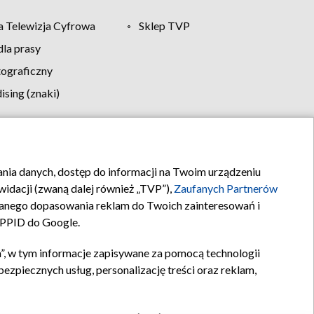
 Telewizja Cyfrowa
Sklep TVP
la prasy
tograficzny
sing (znaki)
klamy
Kontakt
rania danych, dostęp do informacji na Twoim urządzeniu
idacji (zwaną dalej również „TVP”),
Zaufanych Partnerów
anego dopasowania reklam do Twoich zainteresowań i
a PPID do Google.
”, w tym informacje zapisywane za pomocą technologii
zpiecznych usług, personalizację treści oraz reklam,