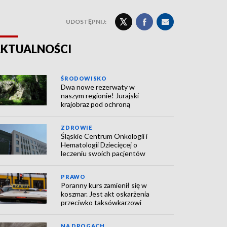
UDOSTĘPNIJ:
KTUALNOŚCI
ŚRODOWISKO
Dwa nowe rezerwaty w
naszym regionie! Jurajski
krajobraz pod ochroną
ZDROWIE
Śląskie Centrum Onkologii i
Hematologii Dziecięcej o
leczeniu swoich pacjentów
PRAWO
Poranny kurs zamienił się w
koszmar. Jest akt oskarżenia
przeciwko taksówkarzowi
NA DROGACH