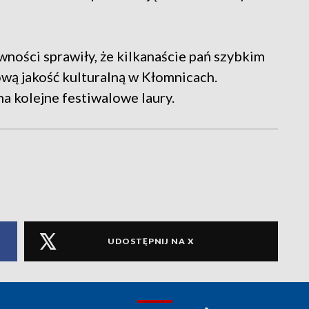
ności sprawiły, że kilkanaście pań szybkim
ową jakość kulturalną w Kłomnicach.
ą na kolejne festiwalowe laury.
UDOSTĘPNIJ NA X