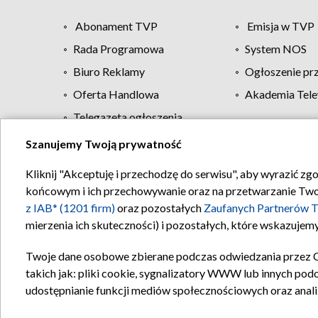
Abonament TVP
Emisja w TVP
Rada Programowa
System NOS
Biuro Reklamy
Ogłoszenie pr
Oferta Handlowa
Akademia Tele
Telegazeta ogłoszenia
Szanujemy Twoją prywatność
Regulamin TVP
Kliknij "Akceptuję i przechodzę do serwisu", aby wyrazić zg
końcowym i ich przechowywanie oraz na przetwarzanie Twoich
z IAB* (1201 firm)
oraz pozostałych
Zaufanych Partnerów T
mierzenia ich skuteczności) i pozostałych, które wskazujemy
Twoje dane osobowe zbierane podczas odwiedzania przez 
takich jak: pliki cookie, sygnalizatory WWW lub innych pod
udostępnianie funkcji mediów społecznościowych oraz anali