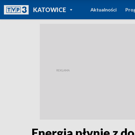
POWRÓT DO
KATOWICE
Aktualności
Pro
TVP REGIONY
Energia płynie z do