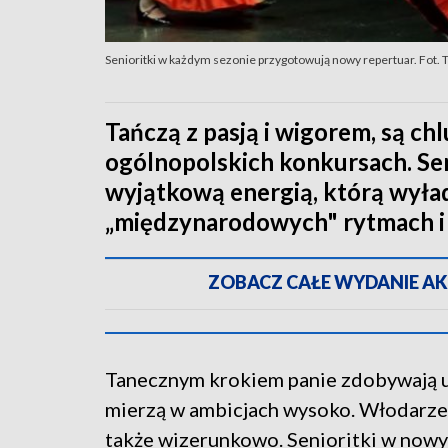
Senioritki w każdym sezonie przygotowują nowy repertuar. Fot.
Tańczą z pasją i wigorem, są ch
ogólnopolskich konkursach. Sen
wyjątkową energią, którą wyła
„międzynarodowych" rytmach i 
ZOBACZ CAŁE WYDANIE AKTU
Tanecznym krokiem panie zdobywają uz
mierzą w ambicjach wysoko. Włodarze g
także wizerunkowo. Senioritki w now