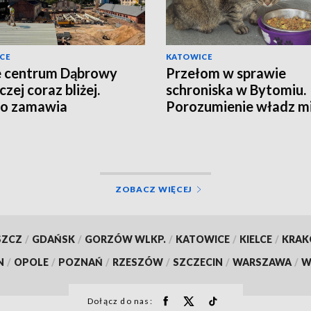
CE
KATOWICE
 centrum Dąbrowy
Przełom w sprawie
zej coraz bliżej.
schroniska w Bytomiu.
to zamawia
Porozumienie władz mi
sażenie
fundacji
ZOBACZ WIĘCEJ
SZCZ
/
GDAŃSK
/
GORZÓW WLKP.
/
KATOWICE
/
KIELCE
/
KRA
N
/
OPOLE
/
POZNAŃ
/
RZESZÓW
/
SZCZECIN
/
WARSZAWA
/
W
Dołącz do nas: