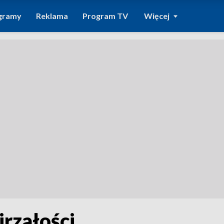
gramy
Reklama
Program TV
Więcej
jrzałości