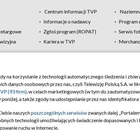
Centrum informacji TVP
Naziemna
Informacje o nadawcy
Program d
zetargowe
Zgłoś program (ROPAT)
Serwis fo
wizyjna
Kariera w TVP
Merchandi
Polityka prywatności
Moje zgody
Pomoc
Biuro re
ody na korzystanie z technologii automatycznego śledzenia i zbie
 danych osobowych przez nas, czyli Telewizję Polską S.A. w likw
VP (93 firm)
, w celach marketingowych (w tym do zautomatyzow
 poniżej, a także zgody na udostępnianie przez nas identyfikator
Ciebie naszych
poszczególnych serwisów
zwanych dalej „Portalem
obnych technologii umożliwiających świadczenie dopasowanych i be
zowanie ruchu w Internecie.