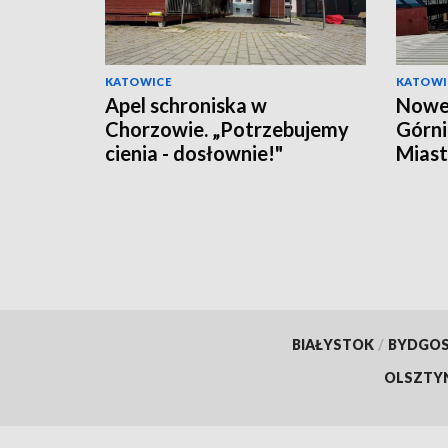
KATOWICE
KATOWI
Apel schroniska w
Nowe
Chorzowie. „Potrzebujemy
Górnic
cienia - dosłownie!"
Mias
wypo
BIAŁYSTOK
/
BYDGO
OLSZTY