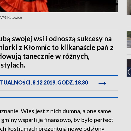
 TVP3 Katowice
lubą swojej wsi i odnoszą sukcesy na
iorki z Kłomnic to kilkanaście pań z
dowują tanecznie w różnych,
stylach.
ALNOŚCI, 8.12.2019, GODZ. 18.30
nanie. Wieś jest z nich dumna, a one same
miny wsparli je finansowo, by było perfect
ych kostiumach prezentują nowe odsłony