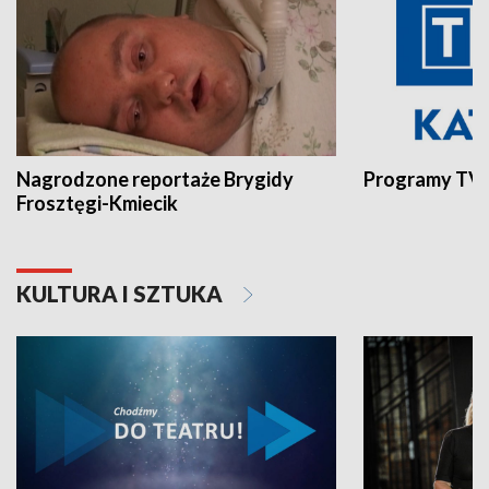
Nagrodzone reportaże Brygidy
Programy TVP
Frosztęgi-Kmiecik
KULTURA I SZTUKA