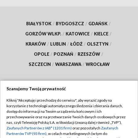
BIAŁYSTOK
/
BYDGOSZCZ
/
GDAŃSK
/
GORZÓW WLKP.
/
KATOWICE
/
KIELCE
/
KRAKÓW
/
LUBLIN
/
ŁÓDŹ
/
OLSZTYN
/
OPOLE
/
POZNAŃ
/
RZESZÓW
/
SZCZECIN
/
WARSZAWA
/
WROCŁAW
Szanujemy Twoją prywatność
Dołącz do nas:
Kliknij "Akceptuję i przechodzę do serwisu", aby wyrazić zgody na
korzystanie z technologii automatycznego śledzenia i zbierania danych,
TVP
dostęp do informacji na Twoim urządzeniu końcowym i ich
Abonament TVP
przechowywanie oraz na przetwarzanie Twoich danych osobowych przez
Regulamin TVP
nas, czyli Telewizję Polską S.A. w likwidacji (zwaną dalej również „TVP”),
Emisja w TVP
Polityka prywatności
Zaufanych Partnerów z IAB* (1201 firm)
oraz pozostałych
Zaufanych
Partnerów TVP (93 firm)
, w celach marketingowych (w tym do
Centrum informacji TVP