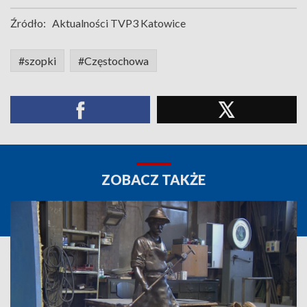
Źródło:
Aktualności TVP3 Katowice
#szopki
#Częstochowa
ZOBACZ TAKŻE