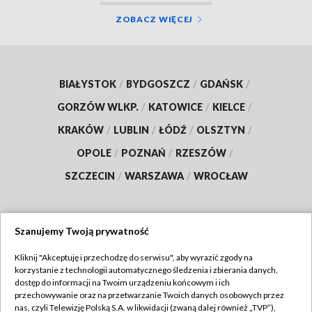
ZOBACZ WIĘCEJ
BIAŁYSTOK
/
BYDGOSZCZ
/
GDAŃSK
/
GORZÓW WLKP.
/
KATOWICE
/
KIELCE
/
KRAKÓW
/
LUBLIN
/
ŁÓDŹ
/
OLSZTYN
/
OPOLE
/
POZNAŃ
/
RZESZÓW
/
SZCZECIN
/
WARSZAWA
/
WROCŁAW
Szanujemy Twoją prywatność
Dołącz do nas:
Kliknij "Akceptuję i przechodzę do serwisu", aby wyrazić zgody na
korzystanie z technologii automatycznego śledzenia i zbierania danych,
TVP
dostęp do informacji na Twoim urządzeniu końcowym i ich
Abonament TVP
przechowywanie oraz na przetwarzanie Twoich danych osobowych przez
Regulamin TVP
nas, czyli Telewizję Polską S.A. w likwidacji (zwaną dalej również „TVP”),