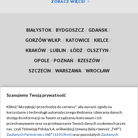
ZOBACZ WIĘCEJ
BIAŁYSTOK
/
BYDGOSZCZ
/
GDAŃSK
/
GORZÓW WLKP.
/
KATOWICE
/
KIELCE
/
KRAKÓW
/
LUBLIN
/
ŁÓDŹ
/
OLSZTYN
/
OPOLE
/
POZNAŃ
/
RZESZÓW
/
SZCZECIN
/
WARSZAWA
/
WROCŁAW
Szanujemy Twoją prywatność
Dołącz do nas:
Kliknij "Akceptuję i przechodzę do serwisu", aby wyrazić zgody na
korzystanie z technologii automatycznego śledzenia i zbierania danych,
TVP
dostęp do informacji na Twoim urządzeniu końcowym i ich
Abonament TVP
przechowywanie oraz na przetwarzanie Twoich danych osobowych przez
Regulamin TVP
nas, czyli Telewizję Polską S.A. w likwidacji (zwaną dalej również „TVP”),
Emisja w TVP
Polityka prywatności
Zaufanych Partnerów z IAB* (1201 firm)
oraz pozostałych
Zaufanych