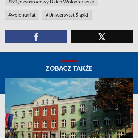
#Międzynarodowy Dzień Wolontariusza
#wolontariat
#Uniwersytet Śląski
ZOBACZ TAKŻE