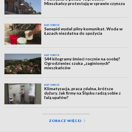
Mieszkańcy protestują w sprawie czynszu
KATOWICE
Sanepid wydał pilny komunikat. Woda w
Łazach niezdatna do spożycia
KATOWICE
544 kilogramy śmieci rocznie na osobę?
Ogrodzieniec szuka „zaginionych"
mieszkańców
KATOWICE
Klimatyzacja, praca zdalna, krótsze
dyżury. Jak firmy na Śląsku radzą sobie z
falą upałów?
ZOBACZ WIĘCEJ