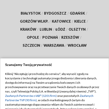
BIAŁYSTOK
/
BYDGOSZCZ
/
GDAŃSK
/
GORZÓW WLKP.
/
KATOWICE
/
KIELCE
/
KRAKÓW
/
LUBLIN
/
ŁÓDŹ
/
OLSZTYN
/
OPOLE
/
POZNAŃ
/
RZESZÓW
/
SZCZECIN
/
WARSZAWA
/
WROCŁAW
Szanujemy Twoją prywatność
Dołącz do nas:
Kliknij "Akceptuję i przechodzę do serwisu", aby wyrazić zgody na
korzystanie z technologii automatycznego śledzenia i zbierania danych,
TVP
dostęp do informacji na Twoim urządzeniu końcowym i ich
Abonament TVP
przechowywanie oraz na przetwarzanie Twoich danych osobowych przez
Regulamin TVP
nas, czyli Telewizję Polską S.A. w likwidacji (zwaną dalej również „TVP”),
Emisja w TVP
Polityka prywatności
Zaufanych Partnerów z IAB* (1201 firm)
oraz pozostałych
Zaufanych
Partnerów TVP (93 firm)
, w celach marketingowych (w tym do
Centrum informacji TVP
Moje zgody
zautomatyzowanego dopasowania reklam do Twoich zainteresowań i
mierzenia ich skuteczności) i pozostałych, które wskazujemy poniżej, a