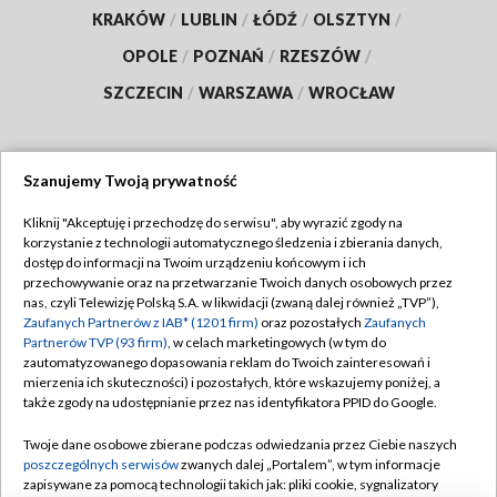
KRAKÓW
/
LUBLIN
/
ŁÓDŹ
/
OLSZTYN
/
OPOLE
/
POZNAŃ
/
RZESZÓW
/
SZCZECIN
/
WARSZAWA
/
WROCŁAW
Szanujemy Twoją prywatność
Dołącz do nas:
Kliknij "Akceptuję i przechodzę do serwisu", aby wyrazić zgody na
korzystanie z technologii automatycznego śledzenia i zbierania danych,
TVP
dostęp do informacji na Twoim urządzeniu końcowym i ich
Abonament TVP
przechowywanie oraz na przetwarzanie Twoich danych osobowych przez
Regulamin TVP
nas, czyli Telewizję Polską S.A. w likwidacji (zwaną dalej również „TVP”),
Emisja w TVP
Polityka prywatności
Zaufanych Partnerów z IAB* (1201 firm)
oraz pozostałych
Zaufanych
Partnerów TVP (93 firm)
, w celach marketingowych (w tym do
Centrum informacji TVP
Moje zgody
zautomatyzowanego dopasowania reklam do Twoich zainteresowań i
mierzenia ich skuteczności) i pozostałych, które wskazujemy poniżej, a
Naziemna Telewizja Cyfrowa
Pomoc
także zgody na udostępnianie przez nas identyfikatora PPID do Google.
Sklep TVP
Biuro reklamy
Twoje dane osobowe zbierane podczas odwiedzania przez Ciebie naszych
Rada Programowa
Kontakt
poszczególnych serwisów
zwanych dalej „Portalem”, w tym informacje
zapisywane za pomocą technologii takich jak: pliki cookie, sygnalizatory
System NOS