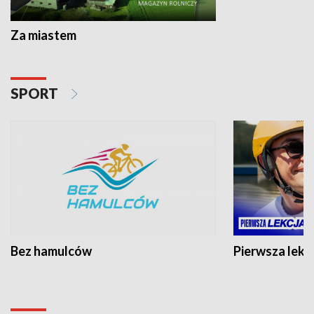
Za miastem
SPORT
Bez hamulców
Pierwsza lekc