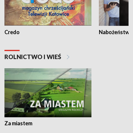
Credo
Nabożeństwa 
ROLNICTWO I WIEŚ
Za miastem