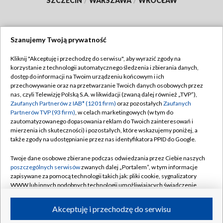
SZCZECIN
/
WARSZAWA
/
WROCŁAW
Szanujemy Twoją prywatność
Dołącz do nas:
Kliknij "Akceptuję i przechodzę do serwisu", aby wyrazić zgody na
korzystanie z technologii automatycznego śledzenia i zbierania danych,
TVP
dostęp do informacji na Twoim urządzeniu końcowym i ich
Abonament TVP
przechowywanie oraz na przetwarzanie Twoich danych osobowych przez
Regulamin TVP
nas, czyli Telewizję Polską S.A. w likwidacji (zwaną dalej również „TVP”),
Emisja w TVP
Polityka prywatności
Zaufanych Partnerów z IAB* (1201 firm)
oraz pozostałych
Zaufanych
Partnerów TVP (93 firm)
, w celach marketingowych (w tym do
Centrum informacji TVP
Moje zgody
zautomatyzowanego dopasowania reklam do Twoich zainteresowań i
mierzenia ich skuteczności) i pozostałych, które wskazujemy poniżej, a
Naziemna Telewizja Cyfrowa
Pomoc
także zgody na udostępnianie przez nas identyfikatora PPID do Google.
Sklep TVP
Biuro reklamy
Twoje dane osobowe zbierane podczas odwiedzania przez Ciebie naszych
Rada Programowa
Kontakt
poszczególnych serwisów
zwanych dalej „Portalem”, w tym informacje
zapisywane za pomocą technologii takich jak: pliki cookie, sygnalizatory
System NOS
WWW lub innych podobnych technologii umożliwiających świadczenie
dopasowanych i bezpiecznych usług, personalizację treści oraz reklam,
Informacje o nadawcy
Kanały
udostępnianie funkcji mediów społecznościowych oraz analizowanie
Akceptuję i przechodzę do serwisu
ruchu w Internecie.
Program dla prasy