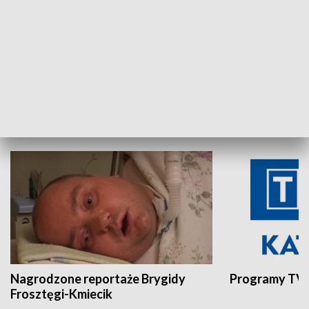
Aktualności sprzed lat
Z historią w tl
INNE
Nagrodzone reportaże Brygidy
Programy TVP
Frosztęgi-Kmiecik