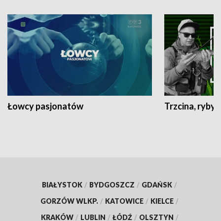
Łowcy pasjonatów
Trzcina, ryby 
BIAŁYSTOK
/
BYDGOSZCZ
/
GDAŃSK
/
GORZÓW WLKP.
/
KATOWICE
/
KIELCE
/
KRAKÓW
/
LUBLIN
/
ŁÓDŹ
/
OLSZTYN
/