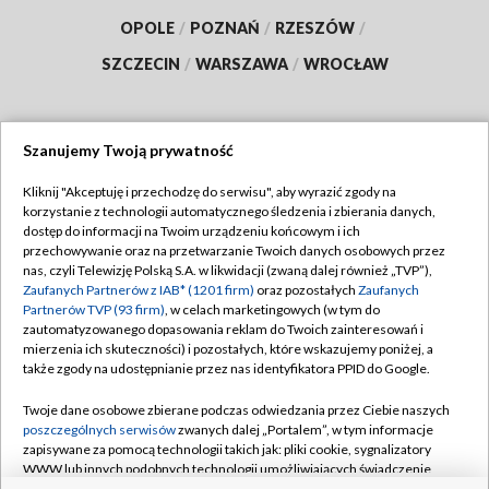
OPOLE
/
POZNAŃ
/
RZESZÓW
/
SZCZECIN
/
WARSZAWA
/
WROCŁAW
Szanujemy Twoją prywatność
Dołącz do nas:
Kliknij "Akceptuję i przechodzę do serwisu", aby wyrazić zgody na
korzystanie z technologii automatycznego śledzenia i zbierania danych,
TVP
dostęp do informacji na Twoim urządzeniu końcowym i ich
Abonament TVP
przechowywanie oraz na przetwarzanie Twoich danych osobowych przez
Regulamin TVP
nas, czyli Telewizję Polską S.A. w likwidacji (zwaną dalej również „TVP”),
Emisja w TVP
Polityka prywatności
Zaufanych Partnerów z IAB* (1201 firm)
oraz pozostałych
Zaufanych
Partnerów TVP (93 firm)
, w celach marketingowych (w tym do
Centrum informacji TVP
Moje zgody
zautomatyzowanego dopasowania reklam do Twoich zainteresowań i
mierzenia ich skuteczności) i pozostałych, które wskazujemy poniżej, a
Naziemna Telewizja Cyfrowa
Pomoc
także zgody na udostępnianie przez nas identyfikatora PPID do Google.
Sklep TVP
Biuro reklamy
Twoje dane osobowe zbierane podczas odwiedzania przez Ciebie naszych
Rada Programowa
Kontakt
poszczególnych serwisów
zwanych dalej „Portalem”, w tym informacje
zapisywane za pomocą technologii takich jak: pliki cookie, sygnalizatory
System NOS
WWW lub innych podobnych technologii umożliwiających świadczenie
dopasowanych i bezpiecznych usług, personalizację treści oraz reklam,