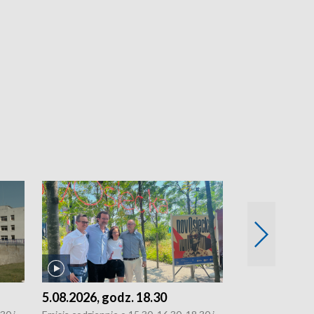
5.08.2026, godz. 18.30
4.08.2026, g