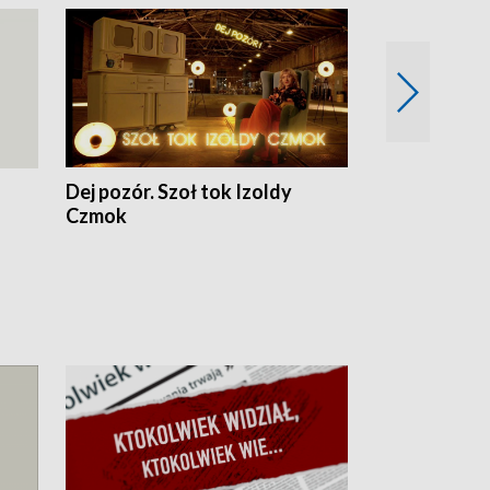
Dej pozór. Szoł tok Izoldy
Dzień z blisk
Czmok