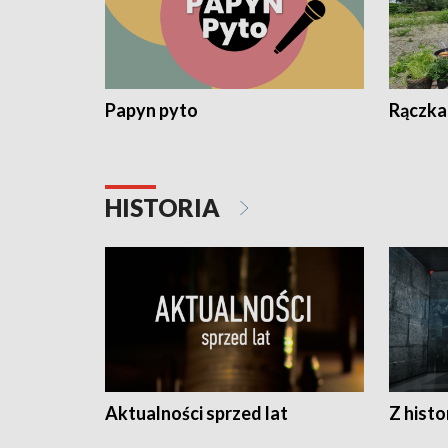
Papyn pyto
Rączka
HISTORIA
Aktualności sprzed lat
Z histo