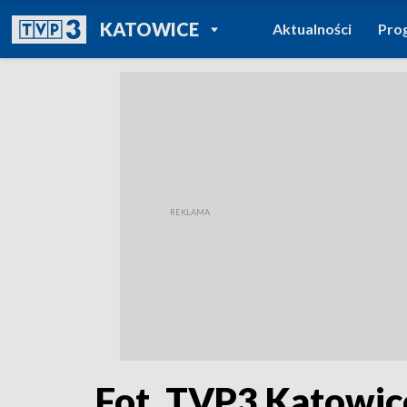
POWRÓT DO
KATOWICE
Aktualności
Pro
TVP REGIONY
Fot. TVP3 Katowic