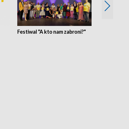
Festiwal "A kto nam zabroni?"
Mikrokosmo