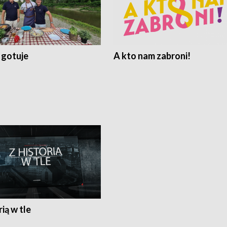
 gotuje
A kto nam zabroni!
rią w tle