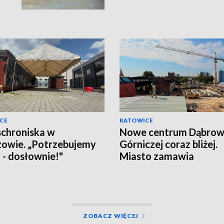
CE
KATOWICE
schroniska w
Nowe centrum Dąbro
owie. „Potrzebujemy
Górniczej coraz bliżej.
a - dosłownie!"
Miasto zamawia
wyposażenie
ZOBACZ WIĘCEJ