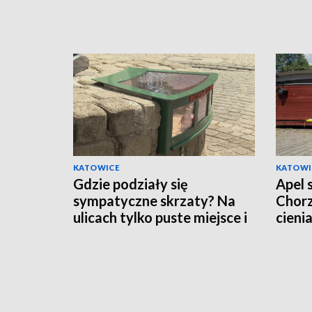
KATOWICE
KATOWI
Gdzie podziały się
Apel 
sympatyczne skrzaty? Na
Chorz
ulicach tylko puste miejsce i
cieni
pytający mieszkańcy