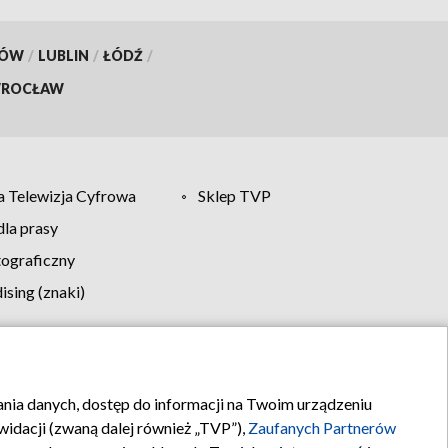
KÓW
/
LUBLIN
/
ŁÓDŹ
/
ROCŁAW
 Telewizja Cyfrowa
Sklep TVP
la prasy
tograficzny
sing (znaki)
klamy
Kontakt
rania danych, dostęp do informacji na Twoim urządzeniu
idacji (zwaną dalej również „TVP”),
Zaufanych Partnerów