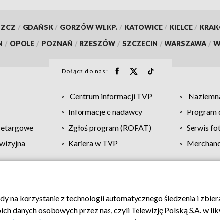
SZCZ
/
GDAŃSK
/
GORZÓW WLKP.
/
KATOWICE
/
KIELCE
/
KRA
N
/
OPOLE
/
POZNAŃ
/
RZESZÓW
/
SZCZECIN
/
WARSZAWA
/
W
Dołącz do nas:
Centrum informacji TVP
Naziemna
Informacje o nadawcy
Program d
zetargowe
Zgłoś program (ROPAT)
Serwis fo
wizyjna
Kariera w TVP
Merchandi
Polityka prywatności
Moje zgody
Pomoc
Biuro re
ody na korzystanie z technologii automatycznego śledzenia i zbie
 danych osobowych przez nas, czyli Telewizję Polską S.A. w likw