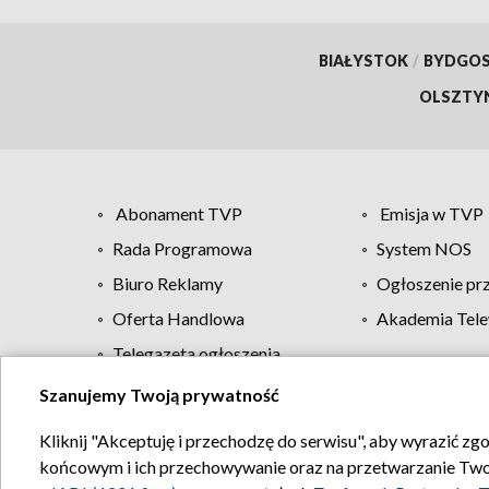
BIAŁYSTOK
/
BYDGO
OLSZTY
Abonament TVP
Emisja w TVP
Rada Programowa
System NOS
Biuro Reklamy
Ogłoszenie pr
Oferta Handlowa
Akademia Tele
Telegazeta ogłoszenia
Szanujemy Twoją prywatność
Regulamin TVP
Kliknij "Akceptuję i przechodzę do serwisu", aby wyrazić zg
końcowym i ich przechowywanie oraz na przetwarzanie Twoich