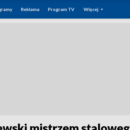
gramy
Reklama
Program TV
Więcej
wski mistrzem staloweg