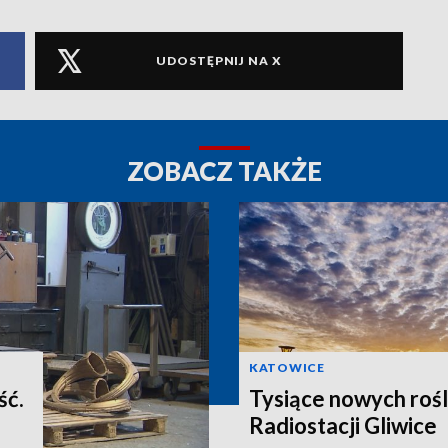
UDOSTĘPNIJ NA X
ZOBACZ TAKŻE
KATOWICE
ść.
Tysiące nowych rośl
Radiostacji Gliwice