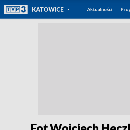
POWRÓT DO
KATOWICE
Aktualności
Pro
TVP REGIONY
Fot.Wojciech Hecz