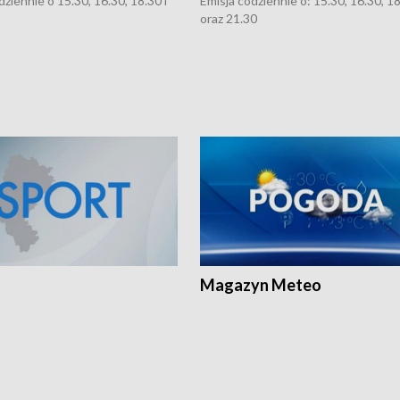
dziennie o 15.30, 16.30, 18.30 i
Emisja codziennie o: 15.30, 16.30, 1
oraz 21.30
Magazyn Meteo