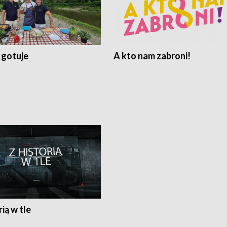
 gotuje
A kto nam zabroni!
rią w tle