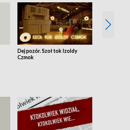
Dej pozór. Szoł tok Izoldy
Dzień z blisk
Czmok