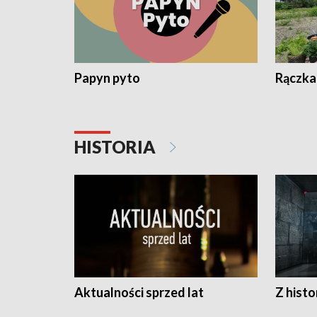
Papyn pyto
Rączka
HISTORIA
Aktualności sprzed lat
Z histo