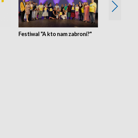
Festiwal "A kto nam zabroni?"
Mikrokosmo