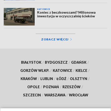
KATOWICE
Koniec z beczkowozami? Milionowa
inwestycja w oczyszczalnię ścieków
ZOBACZ WIĘCEJ
BIAŁYSTOK
/
BYDGOSZCZ
/
GDAŃSK
/
GORZÓW WLKP.
/
KATOWICE
/
KIELCE
/
KRAKÓW
/
LUBLIN
/
ŁÓDŹ
/
OLSZTYN
/
OPOLE
/
POZNAŃ
/
RZESZÓW
/
SZCZECIN
/
WARSZAWA
/
WROCŁAW