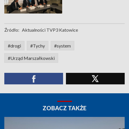
Źródło:
Aktualności TVP3 Katowice
#drogi
#Tychy
#system
#Urząd Marszałkowski
ZOBACZ TAKŻE