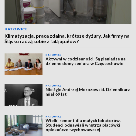
KATOWICE
Klimatyzacja, praca zdalna, krótsze dyżury. Jak firmy na
Śląsku radzą sobie z falą upałów?
KATOWICE
Aktywni w codzienności. Są pieniądze na
dzienne domy seniora w Częstochowie
KATOWICE
Nie żyje Andrzej Morozowski. Dziennikarz
miał 69 lat
KATOWICE
Wielki remont dla małych lokatorów.
Studenci odnawiali wnętrza placówki
opiekuńczo-wychowawczej