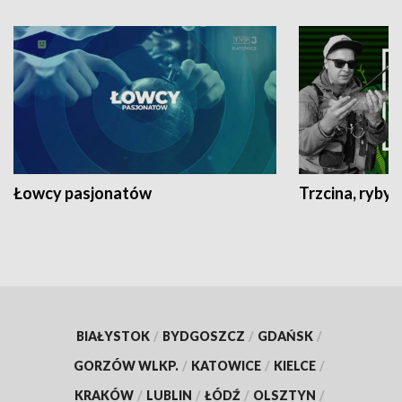
Łowcy pasjonatów
Trzcina, ryby 
BIAŁYSTOK
/
BYDGOSZCZ
/
GDAŃSK
/
GORZÓW WLKP.
/
KATOWICE
/
KIELCE
/
KRAKÓW
/
LUBLIN
/
ŁÓDŹ
/
OLSZTYN
/