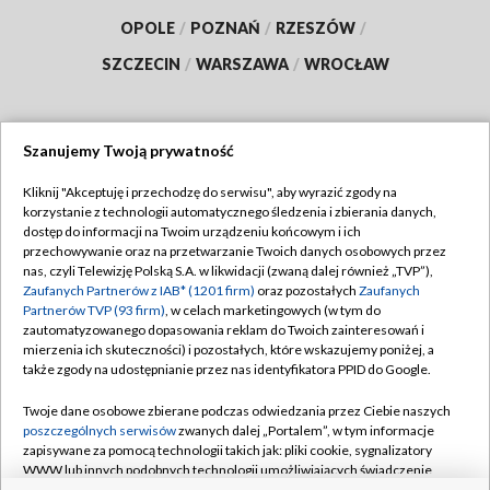
OPOLE
/
POZNAŃ
/
RZESZÓW
/
SZCZECIN
/
WARSZAWA
/
WROCŁAW
Szanujemy Twoją prywatność
Dołącz do nas:
Kliknij "Akceptuję i przechodzę do serwisu", aby wyrazić zgody na
korzystanie z technologii automatycznego śledzenia i zbierania danych,
TVP
dostęp do informacji na Twoim urządzeniu końcowym i ich
Abonament TVP
przechowywanie oraz na przetwarzanie Twoich danych osobowych przez
Regulamin TVP
nas, czyli Telewizję Polską S.A. w likwidacji (zwaną dalej również „TVP”),
Emisja w TVP
Polityka prywatności
Zaufanych Partnerów z IAB* (1201 firm)
oraz pozostałych
Zaufanych
Partnerów TVP (93 firm)
, w celach marketingowych (w tym do
Centrum informacji TVP
Moje zgody
zautomatyzowanego dopasowania reklam do Twoich zainteresowań i
mierzenia ich skuteczności) i pozostałych, które wskazujemy poniżej, a
Naziemna Telewizja Cyfrowa
Pomoc
także zgody na udostępnianie przez nas identyfikatora PPID do Google.
Sklep TVP
Biuro reklamy
Twoje dane osobowe zbierane podczas odwiedzania przez Ciebie naszych
Rada Programowa
Kontakt
poszczególnych serwisów
zwanych dalej „Portalem”, w tym informacje
zapisywane za pomocą technologii takich jak: pliki cookie, sygnalizatory
System NOS
WWW lub innych podobnych technologii umożliwiających świadczenie
dopasowanych i bezpiecznych usług, personalizację treści oraz reklam,