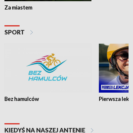
Za miastem
SPORT
Bez hamulców
Pierwsza lekc
KIEDYŚ NA NASZEJ ANTENIE