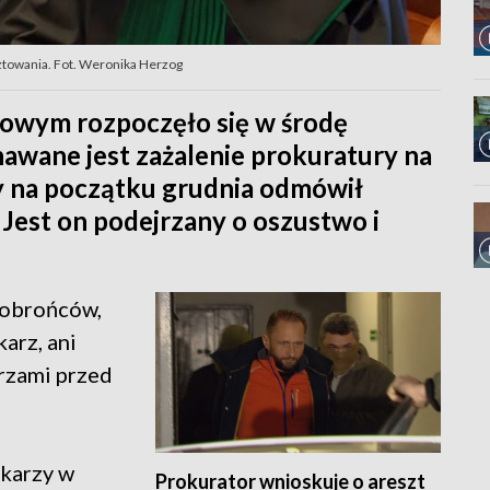
towania. Fot. Weronika Herzog
owym rozpoczęło się w środę
awane jest zażalenie prokuratury na
y na początku grudnia odmówił
Jest on podejrzany o oszustwo i
ą obrońców,
arz, ani
arzami przed
ikarzy w
Prokurator wnioskuje o areszt