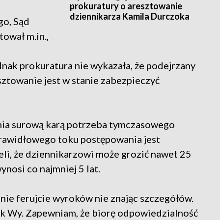
prokuratury o aresztowanie
dziennikarza Kamila Durczoka
go, Sąd
wał m.in.,
dnak prokuratura nie wykazała, że podejrzany
sztowanie jest w stanie zabezpieczyć
nia surową karą potrzeba tymczasowego
prawidłowego toku postępowania jest
li, że dziennikarzowi może grozić nawet 25
wynosi co najmniej 5 lat.
: nie ferujcie wyroków nie znając szczegółów.
ak Wy. Zapewniam, że biorę odpowiedzialność