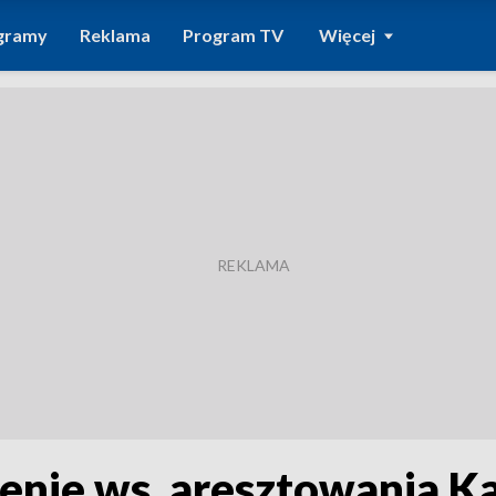
gramy
Reklama
Program TV
Więcej
zenie ws. aresztowania K