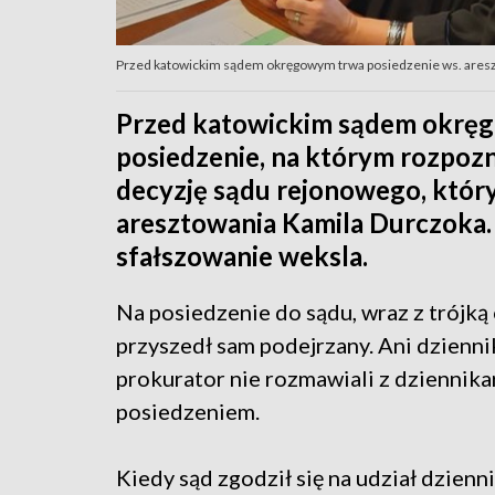
Przed katowickim sądem okręgowym trwa posiedzenie ws. aresz
Przed katowickim sądem okręg
posiedzenie, na którym rozpozn
decyzję sądu rejonowego, któr
aresztowania Kamila Durczoka. 
sfałszowanie weksla.
Na posiedzenie do sądu, wraz z trójk
przyszedł sam podejrzany. Ani dziennik
prokurator nie rozmawiali z dziennik
posiedzeniem.
Kiedy sąd zgodził się na udział dzienn