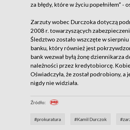
za błędy, które w życiu popełniłem” - 
Zarzuty wobec Durczoka dotyczą podr
2008 r. towarzyszących zabezpieczeniu
Śledztwo zostało wszczęte w sierpniu 
banku, który również jest pokrzywdzon
bank wezwał byłą żonę dziennikarza 
należności przez kredytobiorcę. Kobiet
Oświadczyła, że został podrobiony, a j
nigdy nie widziała.
Źródło:
#prokuratura
#Kamil Durczok
#zar