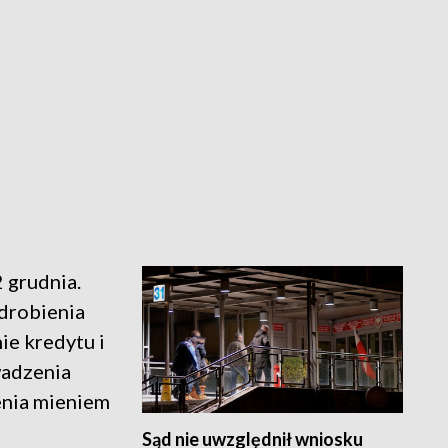
 grudnia.
drobienia
e kredytu i
wadzenia
enia mieniem
Sąd nie uwzględnił wniosku