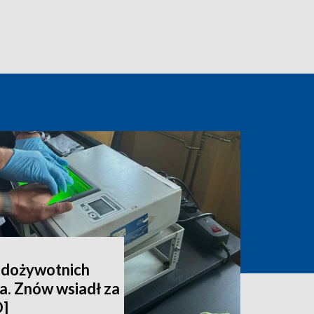
6 dożywotnich
la. Znów wsiadł za
O]