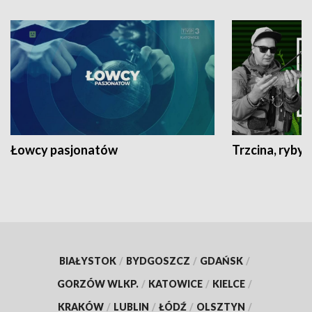
Łowcy pasjonatów
Trzcina, ryby 
BIAŁYSTOK
/
BYDGOSZCZ
/
GDAŃSK
/
GORZÓW WLKP.
/
KATOWICE
/
KIELCE
/
KRAKÓW
/
LUBLIN
/
ŁÓDŹ
/
OLSZTYN
/