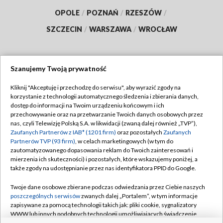
OPOLE
/
POZNAŃ
/
RZESZÓW
/
SZCZECIN
/
WARSZAWA
/
WROCŁAW
Szanujemy Twoją prywatność
Dołącz do nas:
Kliknij "Akceptuję i przechodzę do serwisu", aby wyrazić zgody na
korzystanie z technologii automatycznego śledzenia i zbierania danych,
TVP
dostęp do informacji na Twoim urządzeniu końcowym i ich
Abonament TVP
przechowywanie oraz na przetwarzanie Twoich danych osobowych przez
Regulamin TVP
nas, czyli Telewizję Polską S.A. w likwidacji (zwaną dalej również „TVP”),
Emisja w TVP
Polityka prywatności
Zaufanych Partnerów z IAB* (1201 firm)
oraz pozostałych
Zaufanych
Partnerów TVP (93 firm)
, w celach marketingowych (w tym do
Centrum informacji TVP
Moje zgody
zautomatyzowanego dopasowania reklam do Twoich zainteresowań i
mierzenia ich skuteczności) i pozostałych, które wskazujemy poniżej, a
Naziemna Telewizja Cyfrowa
Pomoc
także zgody na udostępnianie przez nas identyfikatora PPID do Google.
Sklep TVP
Biuro reklamy
Twoje dane osobowe zbierane podczas odwiedzania przez Ciebie naszych
Rada Programowa
Kontakt
poszczególnych serwisów
zwanych dalej „Portalem”, w tym informacje
zapisywane za pomocą technologii takich jak: pliki cookie, sygnalizatory
System NOS
WWW lub innych podobnych technologii umożliwiających świadczenie
dopasowanych i bezpiecznych usług, personalizację treści oraz reklam,