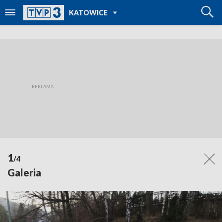
POWRÓT DO
KATOWICE
TVP REGIONY
1
/4
Galeria