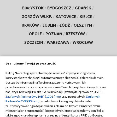
BIAŁYSTOK
/
BYDGOSZCZ
/
GDAŃSK
/
GORZÓW WLKP.
/
KATOWICE
/
KIELCE
/
KRAKÓW
/
LUBLIN
/
ŁÓDŹ
/
OLSZTYN
/
OPOLE
/
POZNAŃ
/
RZESZÓW
/
SZCZECIN
/
WARSZAWA
/
WROCŁAW
Szanujemy Twoją prywatność
Dołącz do nas:
Kliknij "Akceptuję i przechodzę do serwisu", aby wyrazić zgody na
korzystanie z technologii automatycznego śledzenia i zbierania danych,
TVP
dostęp do informacji na Twoim urządzeniu końcowym i ich
Abonament TVP
przechowywanie oraz na przetwarzanie Twoich danych osobowych przez
Regulamin TVP
nas, czyli Telewizję Polską S.A. w likwidacji (zwaną dalej również „TVP”),
Emisja w TVP
Polityka prywatności
Zaufanych Partnerów z IAB* (1201 firm)
oraz pozostałych
Zaufanych
Partnerów TVP (93 firm)
, w celach marketingowych (w tym do
Centrum informacji TVP
Moje zgody
zautomatyzowanego dopasowania reklam do Twoich zainteresowań i
mierzenia ich skuteczności) i pozostałych, które wskazujemy poniżej, a
Naziemna Telewizja Cyfrowa
Pomoc
także zgody na udostępnianie przez nas identyfikatora PPID do Google.