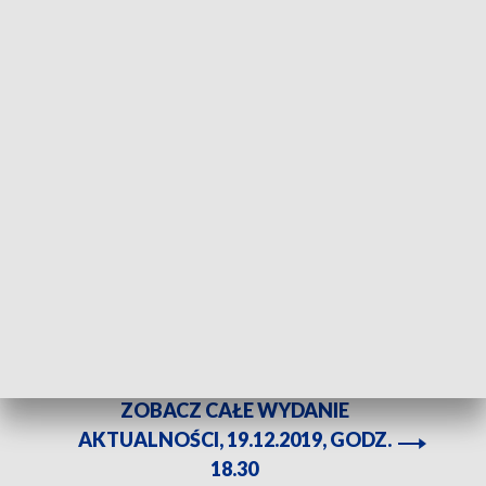
Portret pamięciowy mężczyzny podejrzanego o napad na bank w Radlinie. Fot.
Śląska Policja
Policjanci z Wodzisławia Śląskiego i Godowa
publikują portret pamięciowy mężczyzny
podejrzanego o napad na bank w Radlinie. Do skoku
doszło kilka tygodni temu.
ZOBACZ CAŁE WYDANIE
AKTUALNOŚCI, 19.12.2019, GODZ.
18.30