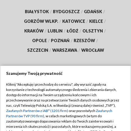
BIAŁYSTOK
/
BYDGOSZCZ
/
GDAŃSK
/
GORZÓW WLKP.
/
KATOWICE
/
KIELCE
/
KRAKÓW
/
LUBLIN
/
ŁÓDŹ
/
OLSZTYN
/
OPOLE
/
POZNAŃ
/
RZESZÓW
/
SZCZECIN
/
WARSZAWA
/
WROCŁAW
Szanujemy Twoją prywatność
Dołącz do nas:
Kliknij "Akceptuję i przechodzę do serwisu", aby wyrazić zgody na
korzystanie z technologii automatycznego śledzenia i zbierania danych,
TVP
dostęp do informacji na Twoim urządzeniu końcowym i ich
Abonament TVP
przechowywanie oraz na przetwarzanie Twoich danych osobowych przez
Regulamin TVP
nas, czyli Telewizję Polską S.A. w likwidacji (zwaną dalej również „TVP”),
Emisja w TVP
Polityka prywatności
Zaufanych Partnerów z IAB* (1201 firm)
oraz pozostałych
Zaufanych
Partnerów TVP (93 firm)
, w celach marketingowych (w tym do
Centrum informacji TVP
Moje zgody
zautomatyzowanego dopasowania reklam do Twoich zainteresowań i
mierzenia ich skuteczności) i pozostałych, które wskazujemy poniżej, a
Naziemna Telewizja Cyfrowa
Pomoc