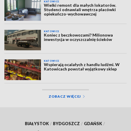
KATOWICE
Wielki remont dla małych lokatorów.
Studenci odnawiali wnętrza placówki
opiekuńczo-wychowawczej
KATOWICE
Koniec z beczkowozami? Milionowa
inwestycja w oczyszczalnię ścieków
KATOWICE
Wspierają ocalałych z handlu ludźmi. W
Katowicach powstał wyjątkowy sklep
ZOBACZ WIĘCEJ
BIAŁYSTOK
/
BYDGOSZCZ
/
GDAŃSK
/