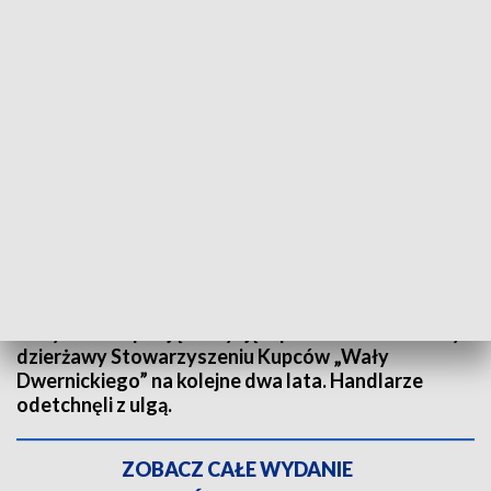
Koniec targów o targowisko. Fot. TVP3 Katowice
Koniec targów o targowisko. Jest porozumienie w
sprawie giełdy w centrum Częstochowy. Prezydent
miasta, Krzysztof Matyjaszczyk, podczas sesji
Rady Miasta podjął decyzję o przedłużeniu umowy
dzierżawy Stowarzyszeniu Kupców „Wały
Dwernickiego” na kolejne dwa lata. Handlarze
odetchnęli z ulgą.
ZOBACZ CAŁE WYDANIE