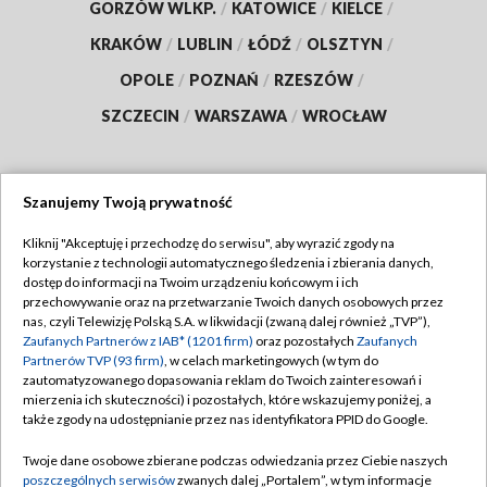
GORZÓW WLKP.
/
KATOWICE
/
KIELCE
/
KRAKÓW
/
LUBLIN
/
ŁÓDŹ
/
OLSZTYN
/
OPOLE
/
POZNAŃ
/
RZESZÓW
/
SZCZECIN
/
WARSZAWA
/
WROCŁAW
Szanujemy Twoją prywatność
Dołącz do nas:
Kliknij "Akceptuję i przechodzę do serwisu", aby wyrazić zgody na
korzystanie z technologii automatycznego śledzenia i zbierania danych,
TVP
dostęp do informacji na Twoim urządzeniu końcowym i ich
Abonament TVP
przechowywanie oraz na przetwarzanie Twoich danych osobowych przez
Regulamin TVP
nas, czyli Telewizję Polską S.A. w likwidacji (zwaną dalej również „TVP”),
Emisja w TVP
Polityka prywatności
Zaufanych Partnerów z IAB* (1201 firm)
oraz pozostałych
Zaufanych
Partnerów TVP (93 firm)
, w celach marketingowych (w tym do
Centrum informacji TVP
Moje zgody
zautomatyzowanego dopasowania reklam do Twoich zainteresowań i
mierzenia ich skuteczności) i pozostałych, które wskazujemy poniżej, a
Naziemna Telewizja Cyfrowa
Pomoc
także zgody na udostępnianie przez nas identyfikatora PPID do Google.
Sklep TVP
Biuro reklamy
Twoje dane osobowe zbierane podczas odwiedzania przez Ciebie naszych
Rada Programowa
Kontakt
poszczególnych serwisów
zwanych dalej „Portalem”, w tym informacje