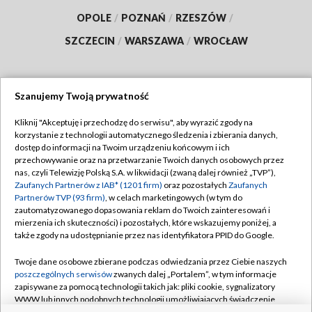
OPOLE
/
POZNAŃ
/
RZESZÓW
/
SZCZECIN
/
WARSZAWA
/
WROCŁAW
Szanujemy Twoją prywatność
Dołącz do nas:
Kliknij "Akceptuję i przechodzę do serwisu", aby wyrazić zgody na
korzystanie z technologii automatycznego śledzenia i zbierania danych,
TVP
dostęp do informacji na Twoim urządzeniu końcowym i ich
Abonament TVP
przechowywanie oraz na przetwarzanie Twoich danych osobowych przez
Regulamin TVP
nas, czyli Telewizję Polską S.A. w likwidacji (zwaną dalej również „TVP”),
Emisja w TVP
Polityka prywatności
Zaufanych Partnerów z IAB* (1201 firm)
oraz pozostałych
Zaufanych
Partnerów TVP (93 firm)
, w celach marketingowych (w tym do
Centrum informacji TVP
Moje zgody
zautomatyzowanego dopasowania reklam do Twoich zainteresowań i
mierzenia ich skuteczności) i pozostałych, które wskazujemy poniżej, a
Naziemna Telewizja Cyfrowa
Pomoc
także zgody na udostępnianie przez nas identyfikatora PPID do Google.
Sklep TVP
Biuro reklamy
Twoje dane osobowe zbierane podczas odwiedzania przez Ciebie naszych
Rada Programowa
Kontakt
poszczególnych serwisów
zwanych dalej „Portalem”, w tym informacje
zapisywane za pomocą technologii takich jak: pliki cookie, sygnalizatory
System NOS
WWW lub innych podobnych technologii umożliwiających świadczenie
dopasowanych i bezpiecznych usług, personalizację treści oraz reklam,