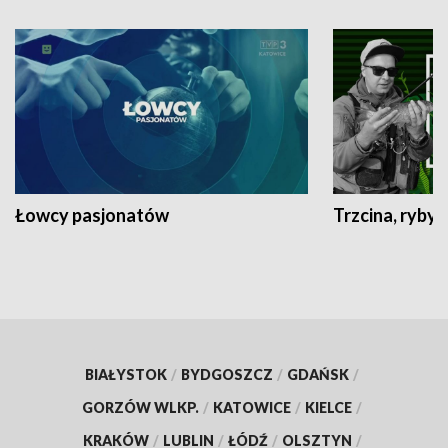
Łowcy pasjonatów
Trzcina, ryby 
BIAŁYSTOK
/
BYDGOSZCZ
/
GDAŃSK
/
GORZÓW WLKP.
/
KATOWICE
/
KIELCE
/
KRAKÓW
/
LUBLIN
/
ŁÓDŹ
/
OLSZTYN
/