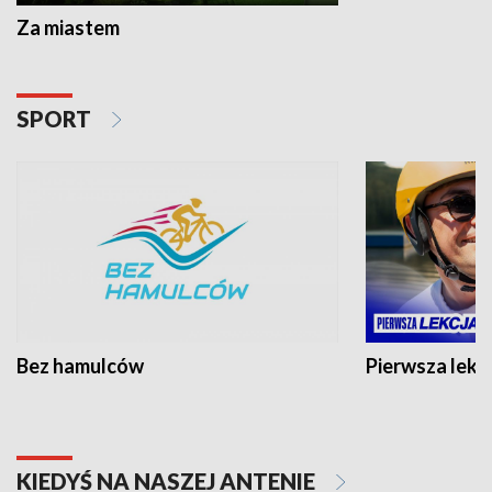
Za miastem
SPORT
Bez hamulców
Pierwsza lekc
KIEDYŚ NA NASZEJ ANTENIE