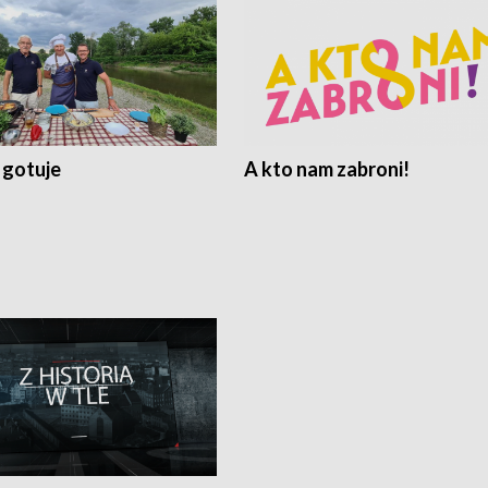
 gotuje
A kto nam zabroni!