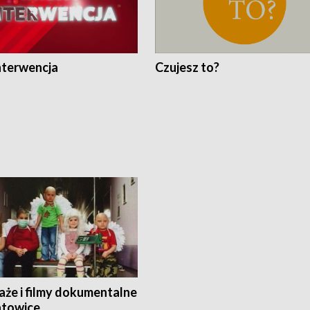
nterwencja
Czujesz to?
aże i filmy dokumentalne
towice