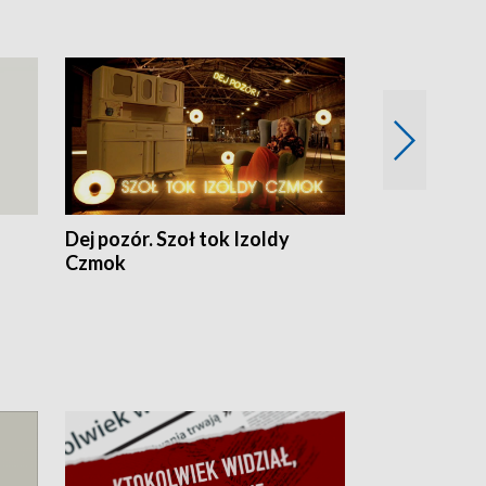
Dej pozór. Szoł tok Izoldy
Dzień z blisk
Czmok