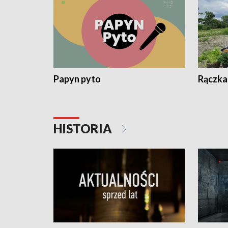
Papyn pyto
Rączka
HISTORIA