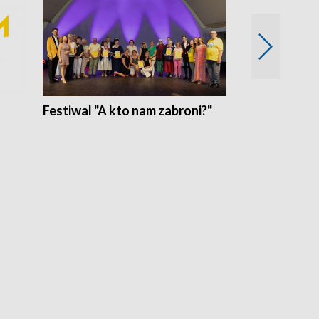
Festiwal "A kto nam zabroni?"
Mikrokosmo