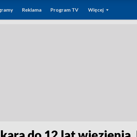
gramy
Reklama
Program TV
Więcej
kara do 12 lat więzienia.