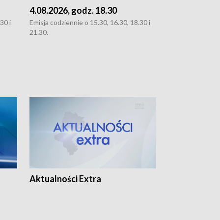
4.08.2026, godz. 18.30
3.08.2026, g
30 i
Emisja codziennie o 15.30, 16.30, 18.30 i
Emisja codziennie
21.30.
oraz 21.30
Aktualności Extra