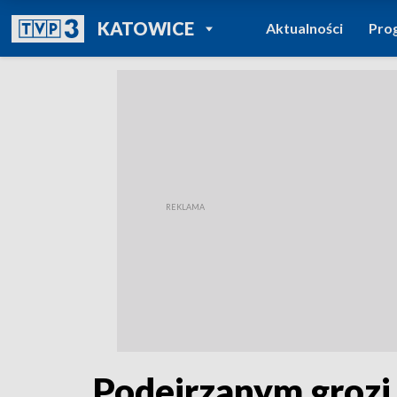
POWRÓT DO
KATOWICE
Aktualności
Pro
TVP REGIONY
Podejrzanym grozi 