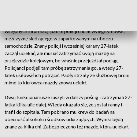
wieczorem lekarze usunęli ją podczas operacji. Stan
mężczyzny nie budzi niepokoju.
Szczegóły piątkowego zajścia wyjaśnia prokuratura. Według
wstępnych informacji patrol policji chciał wylegitymować
mężczyznę siedzącego w zaparkowanym na uboczu
samochodzie. Znany policji i wcześniej karany 27-latek
zaczął uciekać, ale musiał zatrzymać swoją mazdę na
przejeździe kolejowym, bo właśnie przejeżdżał pociąg.
Policjanci podjęli tam próbę zatrzymania go, a wtedy 27-
latek usiłował ich potrącić. Padły strzały ze służbowej broni,
mimo to kierowca mazdy znowu uciekł.
Dwaj funkcjonariusze ruszyli w dalszy pościg i zatrzymali 27-
latka kilka ulic dalej. Wtedy okazało się, że został ranny i
trafił do szpitala. Tam pobrano mu krew do badań na
obecność alkoholu i środków odurzających. Wyniki będą
znane za kilka dni. Zabezpieczono też mazdę, którą uciekał.