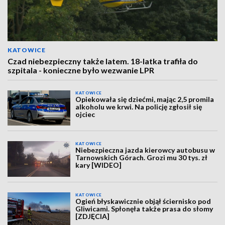
KATOWICE
Czad niebezpieczny także latem. 18-latka trafiła do
szpitala - konieczne było wezwanie LPR
KATOWICE
Opiekowała się dziećmi, mając 2,5 promila
alkoholu we krwi. Na policję zgłosił się
ojciec
KATOWICE
Niebezpieczna jazda kierowcy autobusu w
Tarnowskich Górach. Grozi mu 30 tys. zł
kary [WIDEO]
KATOWICE
Ogień błyskawicznie objął ściernisko pod
Gliwicami. Spłonęła także prasa do słomy
[ZDJĘCIA]