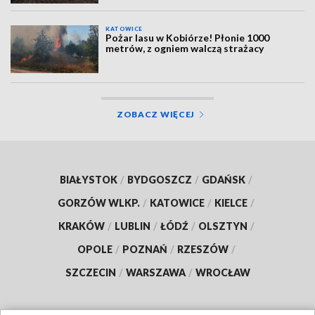
KATOWICE
Pożar lasu w Kobiórze! Płonie 1000
metrów, z ogniem walczą strażacy
ZOBACZ WIĘCEJ
BIAŁYSTOK
/
BYDGOSZCZ
/
GDAŃSK
/
GORZÓW WLKP.
/
KATOWICE
/
KIELCE
/
KRAKÓW
/
LUBLIN
/
ŁÓDŹ
/
OLSZTYN
/
OPOLE
/
POZNAŃ
/
RZESZÓW
/
SZCZECIN
/
WARSZAWA
/
WROCŁAW