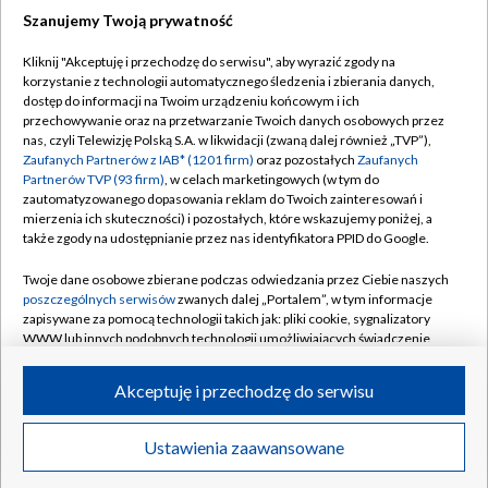
Szanujemy Twoją prywatność
Dołącz do nas:
Kliknij "Akceptuję i przechodzę do serwisu", aby wyrazić zgody na
korzystanie z technologii automatycznego śledzenia i zbierania danych,
TVP
dostęp do informacji na Twoim urządzeniu końcowym i ich
Abonament TVP
przechowywanie oraz na przetwarzanie Twoich danych osobowych przez
Regulamin TVP
nas, czyli Telewizję Polską S.A. w likwidacji (zwaną dalej również „TVP”),
Emisja w TVP
Polityka prywatności
Zaufanych Partnerów z IAB* (1201 firm)
oraz pozostałych
Zaufanych
Partnerów TVP (93 firm)
, w celach marketingowych (w tym do
Centrum informacji TVP
Moje zgody
zautomatyzowanego dopasowania reklam do Twoich zainteresowań i
mierzenia ich skuteczności) i pozostałych, które wskazujemy poniżej, a
Naziemna Telewizja Cyfrowa
Pomoc
także zgody na udostępnianie przez nas identyfikatora PPID do Google.
Sklep TVP
Biuro reklamy
Twoje dane osobowe zbierane podczas odwiedzania przez Ciebie naszych
Rada Programowa
Kontakt
poszczególnych serwisów
zwanych dalej „Portalem”, w tym informacje
zapisywane za pomocą technologii takich jak: pliki cookie, sygnalizatory
System NOS
WWW lub innych podobnych technologii umożliwiających świadczenie
dopasowanych i bezpiecznych usług, personalizację treści oraz reklam,
Informacje o nadawcy
Kanały
udostępnianie funkcji mediów społecznościowych oraz analizowanie
Akceptuję i przechodzę do serwisu
ruchu w Internecie.
Program dla prasy
©2026 Telewizja Polska S.A. w likwidacji
Biuro Reklamy
Twoje dane osobowe zbierane podczas odwiedzania przez Ciebie
Ustawienia zaawansowane
poszczególnych serwisów
na Portalu, takie jak adresy IP, identyfikatory
Ogłoszenie przetargowe
Twoich urządzeń końcowych i identyfikatory plików cookie, informacje o