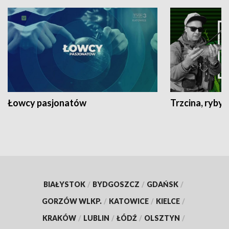
Łowcy pasjonatów
Trzcina, ryby 
BIAŁYSTOK
/
BYDGOSZCZ
/
GDAŃSK
/
GORZÓW WLKP.
/
KATOWICE
/
KIELCE
/
KRAKÓW
/
LUBLIN
/
ŁÓDŹ
/
OLSZTYN
/