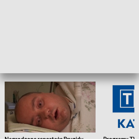
Aktualności sprzed lat
Z historią w tl
INNE