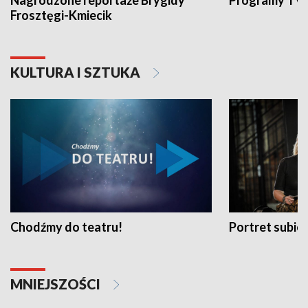
Nagrodzone reportaże Brygidy
Programy TVP
Frosztęgi-Kmiecik
KULTURA I SZTUKA
Chodźmy do teatru!
Portret subi
MNIEJSZOŚCI