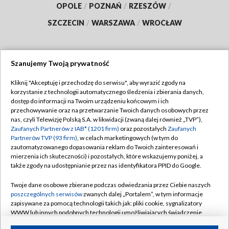
OPOLE
/
POZNAŃ
/
RZESZÓW
/
SZCZECIN
/
WARSZAWA
/
WROCŁAW
Szanujemy Twoją prywatność
Dołącz do nas:
Kliknij "Akceptuję i przechodzę do serwisu", aby wyrazić zgody na
korzystanie z technologii automatycznego śledzenia i zbierania danych,
TVP
dostęp do informacji na Twoim urządzeniu końcowym i ich
Abonament TVP
przechowywanie oraz na przetwarzanie Twoich danych osobowych przez
Regulamin TVP
nas, czyli Telewizję Polską S.A. w likwidacji (zwaną dalej również „TVP”),
Emisja w TVP
Polityka prywatności
Zaufanych Partnerów z IAB* (1201 firm)
oraz pozostałych
Zaufanych
Partnerów TVP (93 firm)
, w celach marketingowych (w tym do
Centrum informacji TVP
Moje zgody
zautomatyzowanego dopasowania reklam do Twoich zainteresowań i
mierzenia ich skuteczności) i pozostałych, które wskazujemy poniżej, a
Naziemna Telewizja Cyfrowa
Pomoc
także zgody na udostępnianie przez nas identyfikatora PPID do Google.
Sklep TVP
Biuro reklamy
Twoje dane osobowe zbierane podczas odwiedzania przez Ciebie naszych
Rada Programowa
Kontakt
poszczególnych serwisów
zwanych dalej „Portalem”, w tym informacje
zapisywane za pomocą technologii takich jak: pliki cookie, sygnalizatory
System NOS
WWW lub innych podobnych technologii umożliwiających świadczenie
dopasowanych i bezpiecznych usług, personalizację treści oraz reklam,
Informacje o nadawcy
Kanały