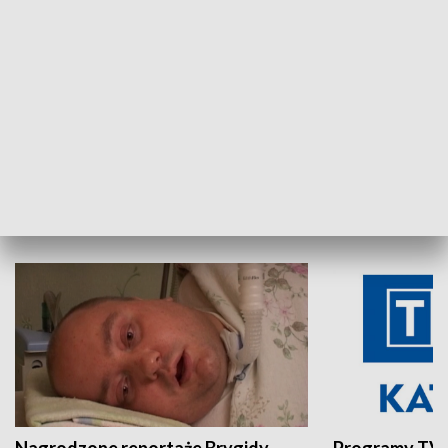
Aktualności sprzed lat
Z historią w tl
INNE