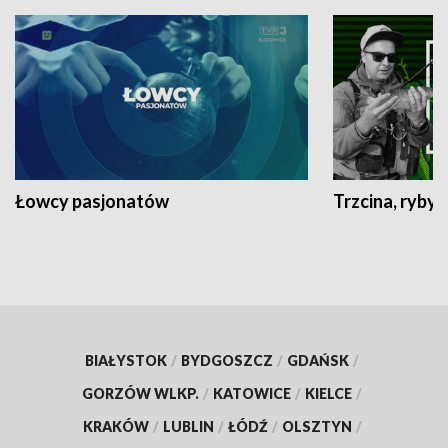
Łowcy pasjonatów
Trzcina, ryby 
BIAŁYSTOK
/
BYDGOSZCZ
/
GDAŃSK
/
GORZÓW WLKP.
/
KATOWICE
/
KIELCE
/
KRAKÓW
/
LUBLIN
/
ŁÓDŹ
/
OLSZTYN
/