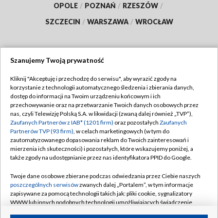
OPOLE
/
POZNAŃ
/
RZESZÓW
/
SZCZECIN
/
WARSZAWA
/
WROCŁAW
Szanujemy Twoją prywatność
Dołącz do nas:
Kliknij "Akceptuję i przechodzę do serwisu", aby wyrazić zgody na
korzystanie z technologii automatycznego śledzenia i zbierania danych,
TVP
dostęp do informacji na Twoim urządzeniu końcowym i ich
Abonament TVP
przechowywanie oraz na przetwarzanie Twoich danych osobowych przez
Regulamin TVP
nas, czyli Telewizję Polską S.A. w likwidacji (zwaną dalej również „TVP”),
Emisja w TVP
Polityka prywatności
Zaufanych Partnerów z IAB* (1201 firm)
oraz pozostałych
Zaufanych
Partnerów TVP (93 firm)
, w celach marketingowych (w tym do
Centrum informacji TVP
Moje zgody
zautomatyzowanego dopasowania reklam do Twoich zainteresowań i
mierzenia ich skuteczności) i pozostałych, które wskazujemy poniżej, a
Naziemna Telewizja Cyfrowa
Pomoc
także zgody na udostępnianie przez nas identyfikatora PPID do Google.
Sklep TVP
Biuro reklamy
Twoje dane osobowe zbierane podczas odwiedzania przez Ciebie naszych
Rada Programowa
Kontakt
poszczególnych serwisów
zwanych dalej „Portalem”, w tym informacje
zapisywane za pomocą technologii takich jak: pliki cookie, sygnalizatory
System NOS
WWW lub innych podobnych technologii umożliwiających świadczenie
dopasowanych i bezpiecznych usług, personalizację treści oraz reklam,
Informacje o nadawcy
Kanały