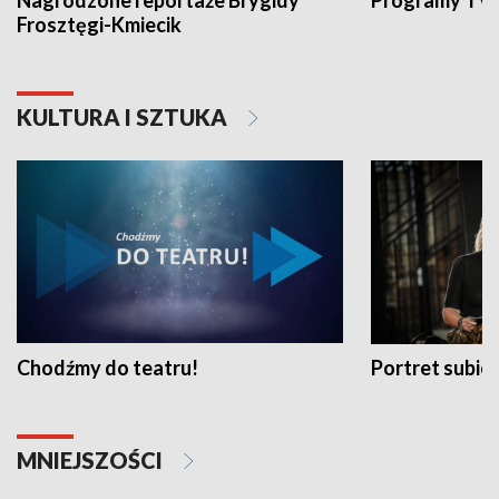
Nagrodzone reportaże Brygidy
Programy TVP
Frosztęgi-Kmiecik
KULTURA I SZTUKA
Chodźmy do teatru!
Portret subi
MNIEJSZOŚCI