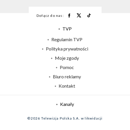
Dołącz do nas:
TVP
Abonament TVP
Regulamin TVP
Emisja w TVP
Polityka prywatności
Centrum informacji TVP
Moje zgody
Naziemna Telewizja Cyfrowa
Pomoc
Sklep TVP
Biuro reklamy
Rada Programowa
Kontakt
System NOS
Informacje o nadawcy
Kanały
Program dla prasy
©2026 Telewizja Polska S.A. w likwidacji
Biuro Reklamy