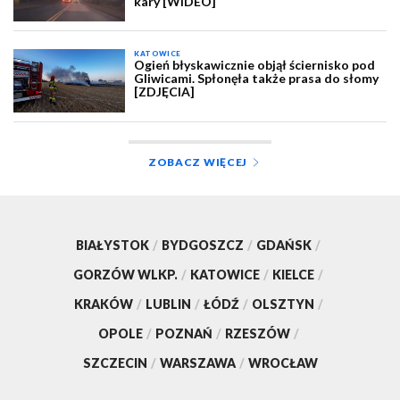
kary [WIDEO]
KATOWICE
Ogień błyskawicznie objął ściernisko pod
Gliwicami. Spłonęła także prasa do słomy
[ZDJĘCIA]
ZOBACZ WIĘCEJ
BIAŁYSTOK
/
BYDGOSZCZ
/
GDAŃSK
/
GORZÓW WLKP.
/
KATOWICE
/
KIELCE
/
KRAKÓW
/
LUBLIN
/
ŁÓDŹ
/
OLSZTYN
/
OPOLE
/
POZNAŃ
/
RZESZÓW
/
SZCZECIN
/
WARSZAWA
/
WROCŁAW