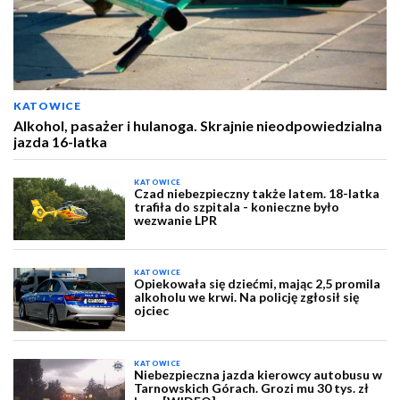
KATOWICE
Alkohol, pasażer i hulanoga. Skrajnie nieodpowiedzialna
jazda 16-latka
KATOWICE
Czad niebezpieczny także latem. 18-latka
trafiła do szpitala - konieczne było
wezwanie LPR
KATOWICE
Opiekowała się dziećmi, mając 2,5 promila
alkoholu we krwi. Na policję zgłosił się
ojciec
KATOWICE
Niebezpieczna jazda kierowcy autobusu w
Tarnowskich Górach. Grozi mu 30 tys. zł