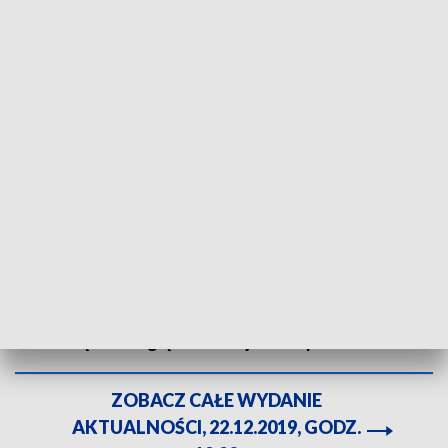
Parkomat z możliwością płacenia kartą lub telefonem stanął w Bytomiu. Fot.
TVP3 Katowice
Dobra informacja dla kierowców. W Bytomiu
pojawił się pierwszy parkomat z możliwością
płacenia kartą lub telefonem. Takim rozwiązaniem
nie może pochwalić się żadne inne miasto
Górnośląsko-Zagłębiowskiej Metropolii.
ZOBACZ CAŁE WYDANIE
AKTUALNOŚCI, 22.12.2019, GODZ.