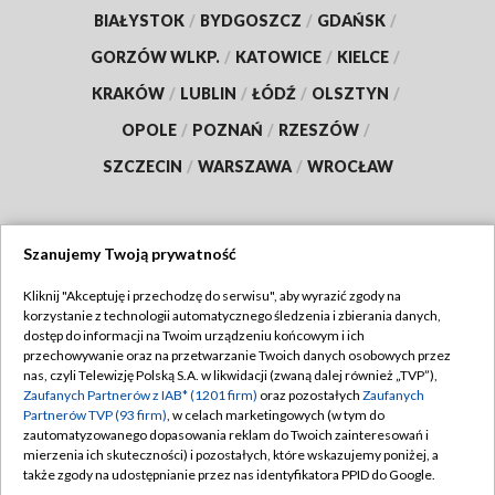
BIAŁYSTOK
/
BYDGOSZCZ
/
GDAŃSK
/
GORZÓW WLKP.
/
KATOWICE
/
KIELCE
/
KRAKÓW
/
LUBLIN
/
ŁÓDŹ
/
OLSZTYN
/
OPOLE
/
POZNAŃ
/
RZESZÓW
/
SZCZECIN
/
WARSZAWA
/
WROCŁAW
Szanujemy Twoją prywatność
Dołącz do nas:
Kliknij "Akceptuję i przechodzę do serwisu", aby wyrazić zgody na
korzystanie z technologii automatycznego śledzenia i zbierania danych,
TVP
dostęp do informacji na Twoim urządzeniu końcowym i ich
Abonament TVP
przechowywanie oraz na przetwarzanie Twoich danych osobowych przez
Regulamin TVP
nas, czyli Telewizję Polską S.A. w likwidacji (zwaną dalej również „TVP”),
Emisja w TVP
Polityka prywatności
Zaufanych Partnerów z IAB* (1201 firm)
oraz pozostałych
Zaufanych
Partnerów TVP (93 firm)
, w celach marketingowych (w tym do
Centrum informacji TVP
Moje zgody
zautomatyzowanego dopasowania reklam do Twoich zainteresowań i
mierzenia ich skuteczności) i pozostałych, które wskazujemy poniżej, a
Naziemna Telewizja Cyfrowa
Pomoc
także zgody na udostępnianie przez nas identyfikatora PPID do Google.