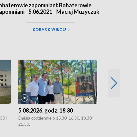
ohaterowie zapomniani: Bohaterowie
apomniani - 5.06.2021 - Maciej Muzyczuk
ZOBACZ WIĘCEJ
5.08.2026, godz. 18.30
4.08.2026, g
30 i
Emisja codziennie o 15.30, 16.30, 18.30 i
Emisja codziennie
21.30.
21.30.