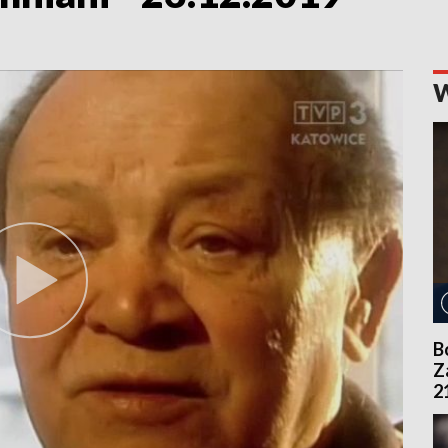
B
Z
2