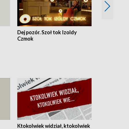
Dej pozór. Szoł tok Izoldy
Dzień z blisk
Czmok
Ktokolwiek widział, ktokolwiek