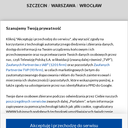
SZCZECIN
/
WARSZAWA
/
WROCŁAW
Szanujemy Twoją prywatność
Dołącz do nas:
Kliknij "Akceptuję i przechodzę do serwisu", aby wyrazić zgody na
korzystanie z technologii automatycznego śledzenia i zbierania danych,
TVP
dostęp do informacji na Twoim urządzeniu końcowym i ich
Abonament TVP
przechowywanie oraz na przetwarzanie Twoich danych osobowych przez
Regulamin TVP
nas, czyli Telewizję Polską S.A. w likwidacji (zwaną dalej również „TVP”),
Emisja w TVP
Polityka prywatności
Zaufanych Partnerów z IAB* (1201 firm)
oraz pozostałych
Zaufanych
Partnerów TVP (93 firm)
, w celach marketingowych (w tym do
Centrum informacji TVP
Moje zgody
zautomatyzowanego dopasowania reklam do Twoich zainteresowań i
mierzenia ich skuteczności) i pozostałych, które wskazujemy poniżej, a
Naziemna Telewizja Cyfrowa
Pomoc
także zgody na udostępnianie przez nas identyfikatora PPID do Google.
Sklep TVP
Biuro reklamy
Twoje dane osobowe zbierane podczas odwiedzania przez Ciebie naszych
Rada Programowa
Kontakt
poszczególnych serwisów
zwanych dalej „Portalem”, w tym informacje
zapisywane za pomocą technologii takich jak: pliki cookie, sygnalizatory
System NOS
WWW lub innych podobnych technologii umożliwiających świadczenie
dopasowanych i bezpiecznych usług, personalizację treści oraz reklam,
Informacje o nadawcy
Kanały
udostępnianie funkcji mediów społecznościowych oraz analizowanie
Akceptuję i przechodzę do serwisu
ruchu w Internecie.
Program dla prasy