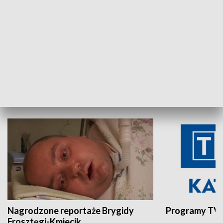
Aktualności sprzed lat
Z historią w tl
INNE
Nagrodzone reportaże Brygidy
Programy TVP
Frosztęgi-Kmiecik