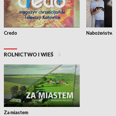
Credo
Nabożeństwa 
ROLNICTWO I WIEŚ
Za miastem