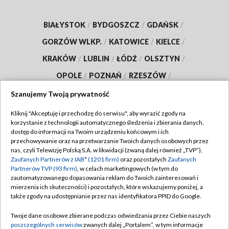
BIAŁYSTOK
/
BYDGOSZCZ
/
GDAŃSK
/
GORZÓW WLKP.
/
KATOWICE
/
KIELCE
/
KRAKÓW
/
LUBLIN
/
ŁÓDŹ
/
OLSZTYN
/
OPOLE
/
POZNAŃ
/
RZESZÓW
/
SZCZECIN
/
WARSZAWA
/
WROCŁAW
Szanujemy Twoją prywatność
Kliknij "Akceptuję i przechodzę do serwisu", aby wyrazić zgody na
korzystanie z technologii automatycznego śledzenia i zbierania danych,
dostęp do informacji na Twoim urządzeniu końcowym i ich
Dołącz do nas:
przechowywanie oraz na przetwarzanie Twoich danych osobowych przez
nas, czyli Telewizję Polską S.A. w likwidacji (zwaną dalej również „TVP”),
Zaufanych Partnerów z IAB* (1201 firm)
oraz pozostałych
Zaufanych
TVP
Partnerów TVP (93 firm)
, w celach marketingowych (w tym do
zautomatyzowanego dopasowania reklam do Twoich zainteresowań i
Abonament TVP
Regulamin TVP
mierzenia ich skuteczności) i pozostałych, które wskazujemy poniżej, a
Emisja w TVP
także zgody na udostępnianie przez nas identyfikatora PPID do Google.
Polityka prywatności
Centrum informacji TVP
Moje zgody
Twoje dane osobowe zbierane podczas odwiedzania przez Ciebie naszych
poszczególnych serwisów
zwanych dalej „Portalem”, w tym informacje