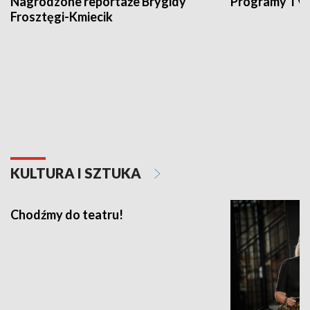
Nagrodzone reportaże Brygidy
Programy TVP
Frosztęgi-Kmiecik
KULTURA I SZTUKA
Chodźmy do teatru!