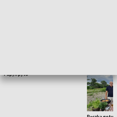
GOSPODARKA
Relacje
Transformuje
WYPOCZYNEK I REKREACJA
Papyn pyto
Rączka gotuje