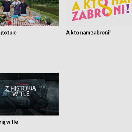
 gotuje
A kto nam zabroni!
rią w tle