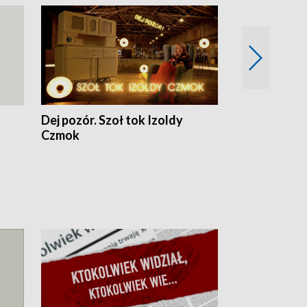
Dej pozór. Szoł tok Izoldy
Dzień z blisk
Czmok