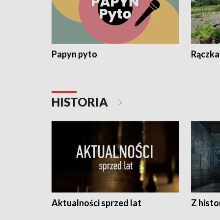
Papyn pyto
Rączka
HISTORIA
Aktualności sprzed lat
Z histo