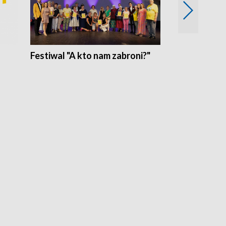
Festiwal "A kto nam zabroni?"
Mikrokosmo