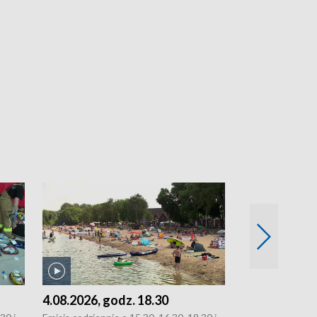
4.08.2026, godz. 18.30
3.08.2026, g