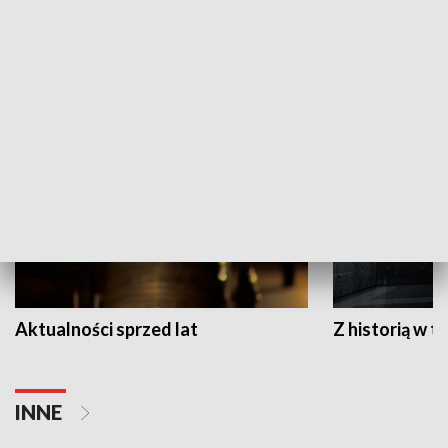
Papyn pyto
Rączka gotuje
HISTORIA
Aktualności sprzed lat
Z historią w tl
INNE