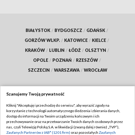
BIAŁYSTOK
/
BYDGOSZCZ
/
GDAŃSK
/
GORZÓW WLKP.
/
KATOWICE
/
KIELCE
/
KRAKÓW
/
LUBLIN
/
ŁÓDŹ
/
OLSZTYN
/
OPOLE
/
POZNAŃ
/
RZESZÓW
/
SZCZECIN
/
WARSZAWA
/
WROCŁAW
Szanujemy Twoją prywatność
Dołącz do nas:
Kliknij "Akceptuję i przechodzę do serwisu", aby wyrazić zgody na
korzystanie z technologii automatycznego śledzenia i zbierania danych,
TVP
dostęp do informacji na Twoim urządzeniu końcowym i ich
Abonament TVP
przechowywanie oraz na przetwarzanie Twoich danych osobowych przez
Regulamin TVP
nas, czyli Telewizję Polską S.A. w likwidacji (zwaną dalej również „TVP”),
Emisja w TVP
Polityka prywatności
Zaufanych Partnerów z IAB* (1201 firm)
oraz pozostałych
Zaufanych