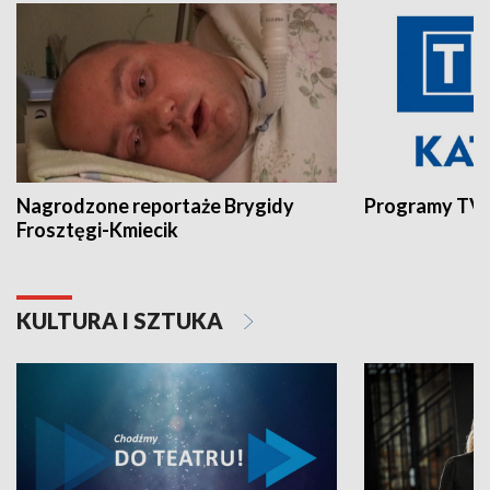
Nagrodzone reportaże Brygidy
Programy TVP
Frosztęgi-Kmiecik
KULTURA I SZTUKA