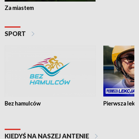
Za miastem
SPORT
Bez hamulców
Pierwsza lekc
KIEDYŚ NA NASZEJ ANTENIE