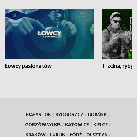
Łowcy pasjonatów
Trzcina, ryby 
BIAŁYSTOK
/
BYDGOSZCZ
/
GDAŃSK
/
GORZÓW WLKP.
/
KATOWICE
/
KIELCE
/
KRAKÓW
/
LUBLIN
/
ŁÓDŹ
/
OLSZTYN
/