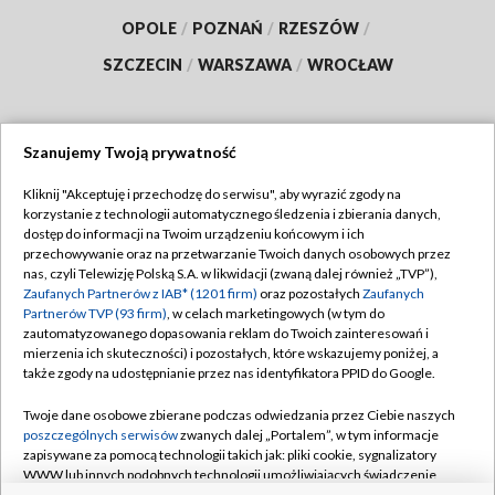
OPOLE
/
POZNAŃ
/
RZESZÓW
/
SZCZECIN
/
WARSZAWA
/
WROCŁAW
Szanujemy Twoją prywatność
Dołącz do nas:
Kliknij "Akceptuję i przechodzę do serwisu", aby wyrazić zgody na
korzystanie z technologii automatycznego śledzenia i zbierania danych,
TVP
dostęp do informacji na Twoim urządzeniu końcowym i ich
Abonament TVP
przechowywanie oraz na przetwarzanie Twoich danych osobowych przez
Regulamin TVP
nas, czyli Telewizję Polską S.A. w likwidacji (zwaną dalej również „TVP”),
Emisja w TVP
Polityka prywatności
Zaufanych Partnerów z IAB* (1201 firm)
oraz pozostałych
Zaufanych
Partnerów TVP (93 firm)
, w celach marketingowych (w tym do
Centrum informacji TVP
Moje zgody
zautomatyzowanego dopasowania reklam do Twoich zainteresowań i
mierzenia ich skuteczności) i pozostałych, które wskazujemy poniżej, a
Naziemna Telewizja Cyfrowa
Pomoc
także zgody na udostępnianie przez nas identyfikatora PPID do Google.
Sklep TVP
Biuro reklamy
Twoje dane osobowe zbierane podczas odwiedzania przez Ciebie naszych
Rada Programowa
Kontakt
poszczególnych serwisów
zwanych dalej „Portalem”, w tym informacje
zapisywane za pomocą technologii takich jak: pliki cookie, sygnalizatory
System NOS
WWW lub innych podobnych technologii umożliwiających świadczenie
dopasowanych i bezpiecznych usług, personalizację treści oraz reklam,