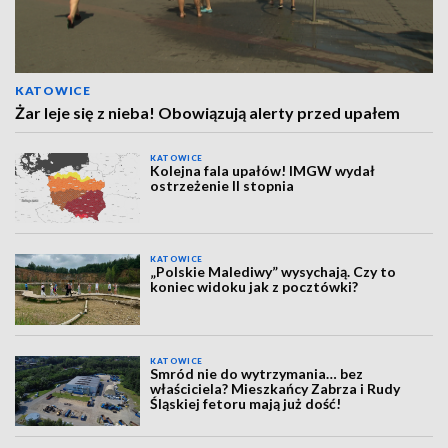
KATOWICE
Żar leje się z nieba! Obowiązują alerty przed upałem
KATOWICE
Kolejna fala upałów! IMGW wydał
ostrzeżenie II stopnia
KATOWICE
„Polskie Malediwy” wysychają. Czy to
koniec widoku jak z pocztówki?
KATOWICE
Smród nie do wytrzymania… bez
właściciela? Mieszkańcy Zabrza i Rudy
Śląskiej fetoru mają już dość!