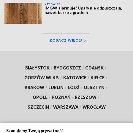
KATOWICE
IMGW alarmuje! Upały nie odpuszczają,
nawet burze z gradem
ZOBACZ WIĘCEJ
BIAŁYSTOK
/
BYDGOSZCZ
/
GDAŃSK
/
GORZÓW WLKP.
/
KATOWICE
/
KIELCE
/
KRAKÓW
/
LUBLIN
/
ŁÓDŹ
/
OLSZTYN
/
OPOLE
/
POZNAŃ
/
RZESZÓW
/
SZCZECIN
/
WARSZAWA
/
WROCŁAW
Szanujemy Twoją prywatność