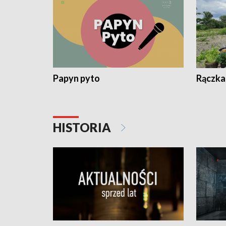
Papyn pyto
Rączka
HISTORIA