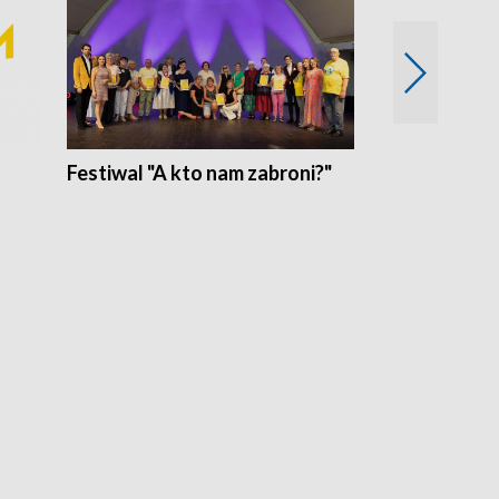
Festiwal "A kto nam zabroni?"
Mikrokosmo