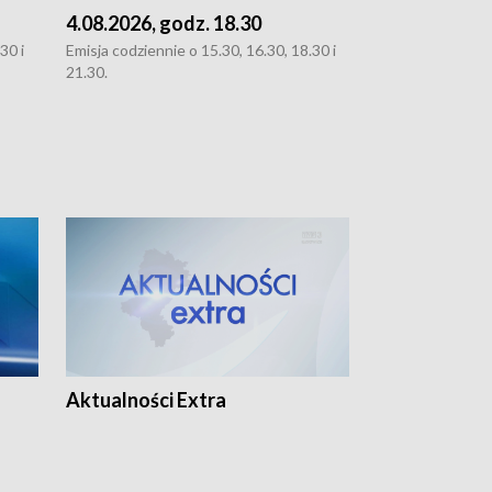
4.08.2026, godz. 18.30
3.08.2026, g
30 i
Emisja codziennie o 15.30, 16.30, 18.30 i
Emisja codziennie
21.30.
oraz 21.30
Aktualności Extra