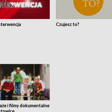
nterwencja
Czujesz to?
aże i filmy dokumentalne
towice