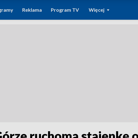
gramy
Reklama
Program TV
Więcej
Górze ruchomą stajenkę o