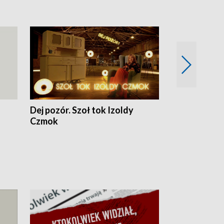
Dej pozór. Szoł tok Izoldy
Dzień z blisk
Czmok