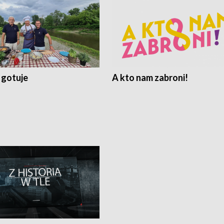
 gotuje
A kto nam zabroni!