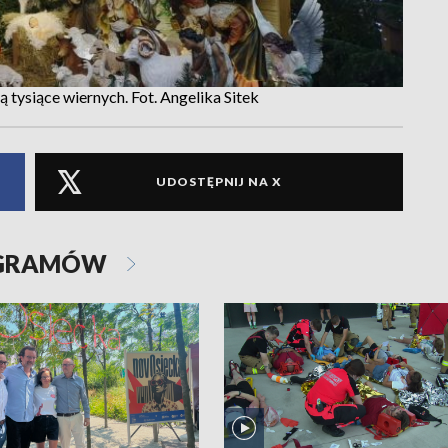
 tysiące wiernych. Fot. Angelika Sitek
UDOSTĘPNIJ NA X
OGRAMÓW