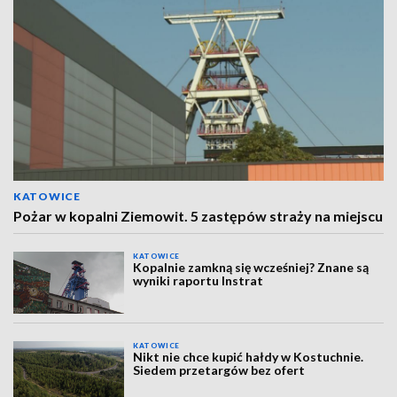
KATOWICE
Pożar w kopalni Ziemowit. 5 zastępów straży na miejscu
KATOWICE
Kopalnie zamkną się wcześniej? Znane są
wyniki raportu Instrat
KATOWICE
Nikt nie chce kupić hałdy w Kostuchnie.
Siedem przetargów bez ofert