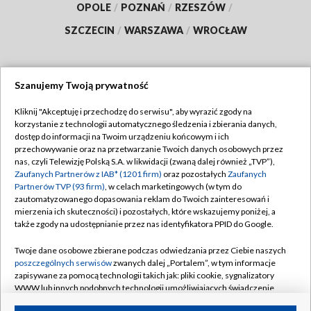
OPOLE
/
POZNAŃ
/
RZESZÓW
/
SZCZECIN
/
WARSZAWA
/
WROCŁAW
Szanujemy Twoją prywatność
Dołącz do nas:
Kliknij "Akceptuję i przechodzę do serwisu", aby wyrazić zgody na
korzystanie z technologii automatycznego śledzenia i zbierania danych,
TVP
dostęp do informacji na Twoim urządzeniu końcowym i ich
Abonament TVP
przechowywanie oraz na przetwarzanie Twoich danych osobowych przez
Regulamin TVP
nas, czyli Telewizję Polską S.A. w likwidacji (zwaną dalej również „TVP”),
Emisja w TVP
Polityka prywatności
Zaufanych Partnerów z IAB* (1201 firm)
oraz pozostałych
Zaufanych
Partnerów TVP (93 firm)
, w celach marketingowych (w tym do
Centrum informacji TVP
Moje zgody
zautomatyzowanego dopasowania reklam do Twoich zainteresowań i
mierzenia ich skuteczności) i pozostałych, które wskazujemy poniżej, a
Naziemna Telewizja Cyfrowa
Pomoc
także zgody na udostępnianie przez nas identyfikatora PPID do Google.
Sklep TVP
Biuro reklamy
Twoje dane osobowe zbierane podczas odwiedzania przez Ciebie naszych
Rada Programowa
Kontakt
poszczególnych serwisów
zwanych dalej „Portalem”, w tym informacje
zapisywane za pomocą technologii takich jak: pliki cookie, sygnalizatory
System NOS
WWW lub innych podobnych technologii umożliwiających świadczenie
dopasowanych i bezpiecznych usług, personalizację treści oraz reklam,
Informacje o nadawcy
Kanały