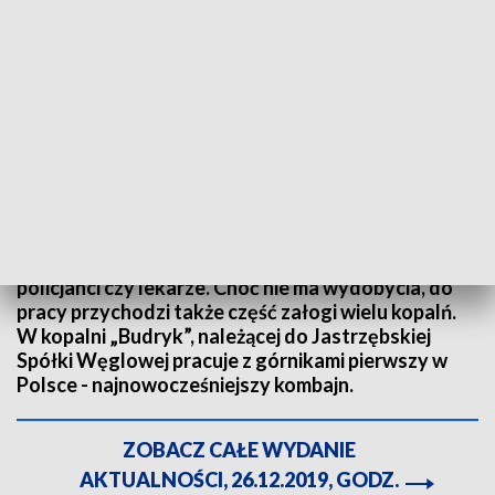
Sprzęt pozwala na nowy sposób fedrowania. Fot. TVP3 Katowice
Podczas świąt na służbie są nie tylko strażacy,
policjanci czy lekarze. Choć nie ma wydobycia, do
pracy przychodzi także część załogi wielu kopalń.
W kopalni „Budryk”, należącej do Jastrzębskiej
Spółki Węglowej pracuje z górnikami pierwszy w
Polsce - najnowocześniejszy kombajn.
ZOBACZ CAŁE WYDANIE
AKTUALNOŚCI, 26.12.2019, GODZ.