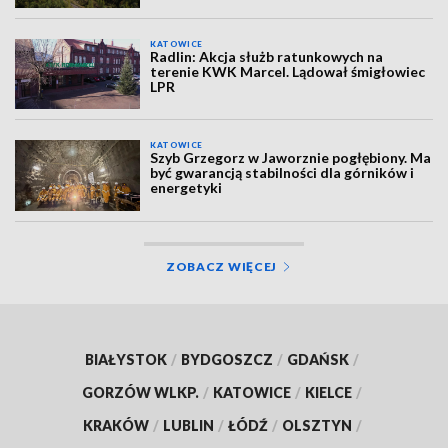
KATOWICE
Radlin: Akcja służb ratunkowych na
terenie KWK Marcel. Lądował śmigłowiec
LPR
KATOWICE
Szyb Grzegorz w Jaworznie pogłębiony. Ma
być gwarancją stabilności dla górników i
energetyki
ZOBACZ WIĘCEJ
BIAŁYSTOK
/
BYDGOSZCZ
/
GDAŃSK
/
GORZÓW WLKP.
/
KATOWICE
/
KIELCE
/
KRAKÓW
/
LUBLIN
/
ŁÓDŹ
/
OLSZTYN
/