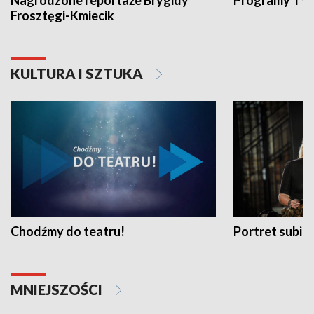
Nagrodzone reportaże Brygidy
Programy TVP
Frosztęgi-Kmiecik
KULTURA I SZTUKA
Chodźmy do teatru!
Portret subi
MNIEJSZOŚCI