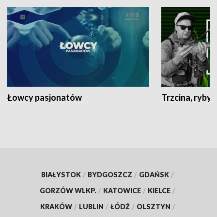
Łowcy pasjonatów
Trzcina, ryby 
BIAŁYSTOK
/
BYDGOSZCZ
/
GDAŃSK
/
GORZÓW WLKP.
/
KATOWICE
/
KIELCE
/
KRAKÓW
/
LUBLIN
/
ŁÓDŹ
/
OLSZTYN
/