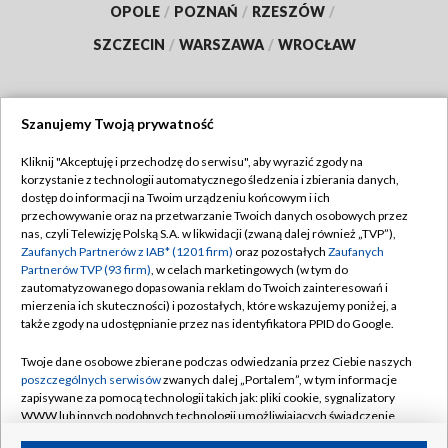
OPOLE
/
POZNAŃ
/
RZESZÓW
/
SZCZECIN
/
WARSZAWA
/
WROCŁAW
Szanujemy Twoją prywatność
Dołącz do nas:
Kliknij "Akceptuję i przechodzę do serwisu", aby wyrazić zgody na
korzystanie z technologii automatycznego śledzenia i zbierania danych,
TVP
dostęp do informacji na Twoim urządzeniu końcowym i ich
Abonament TVP
przechowywanie oraz na przetwarzanie Twoich danych osobowych przez
Regulamin TVP
nas, czyli Telewizję Polską S.A. w likwidacji (zwaną dalej również „TVP”),
Emisja w TVP
Polityka prywatności
Zaufanych Partnerów z IAB* (1201 firm)
oraz pozostałych
Zaufanych
Partnerów TVP (93 firm)
, w celach marketingowych (w tym do
Centrum informacji TVP
Moje zgody
zautomatyzowanego dopasowania reklam do Twoich zainteresowań i
mierzenia ich skuteczności) i pozostałych, które wskazujemy poniżej, a
Naziemna Telewizja Cyfrowa
Pomoc
także zgody na udostępnianie przez nas identyfikatora PPID do Google.
Sklep TVP
Biuro reklamy
Twoje dane osobowe zbierane podczas odwiedzania przez Ciebie naszych
Rada Programowa
Kontakt
poszczególnych serwisów
zwanych dalej „Portalem”, w tym informacje
zapisywane za pomocą technologii takich jak: pliki cookie, sygnalizatory
System NOS
WWW lub innych podobnych technologii umożliwiających świadczenie
dopasowanych i bezpiecznych usług, personalizację treści oraz reklam,
Informacje o nadawcy
Kanały