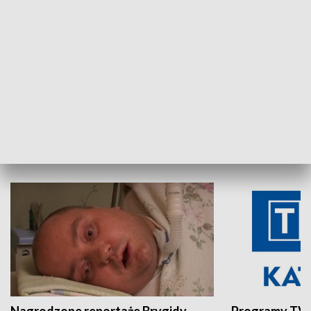
Aktualności sprzed lat
Z historią w tl
INNE