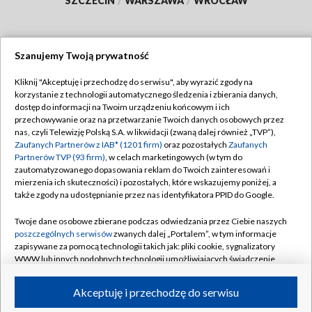
SZCZECIN
/
WARSZAWA
/
WROCŁAW
Szanujemy Twoją prywatność
Dołącz do nas:
Kliknij "Akceptuję i przechodzę do serwisu", aby wyrazić zgody na
korzystanie z technologii automatycznego śledzenia i zbierania danych,
TVP
dostęp do informacji na Twoim urządzeniu końcowym i ich
Abonament TVP
przechowywanie oraz na przetwarzanie Twoich danych osobowych przez
Regulamin TVP
nas, czyli Telewizję Polską S.A. w likwidacji (zwaną dalej również „TVP”),
Emisja w TVP
Polityka prywatności
Zaufanych Partnerów z IAB* (1201 firm)
oraz pozostałych
Zaufanych
Partnerów TVP (93 firm)
, w celach marketingowych (w tym do
Centrum informacji TVP
Moje zgody
zautomatyzowanego dopasowania reklam do Twoich zainteresowań i
mierzenia ich skuteczności) i pozostałych, które wskazujemy poniżej, a
Naziemna Telewizja Cyfrowa
Pomoc
także zgody na udostępnianie przez nas identyfikatora PPID do Google.
Sklep TVP
Biuro reklamy
Twoje dane osobowe zbierane podczas odwiedzania przez Ciebie naszych
Rada Programowa
Kontakt
poszczególnych serwisów
zwanych dalej „Portalem”, w tym informacje
zapisywane za pomocą technologii takich jak: pliki cookie, sygnalizatory
System NOS
WWW lub innych podobnych technologii umożliwiających świadczenie
dopasowanych i bezpiecznych usług, personalizację treści oraz reklam,
Informacje o nadawcy
Kanały
udostępnianie funkcji mediów społecznościowych oraz analizowanie
Akceptuję i przechodzę do serwisu
ruchu w Internecie.
Program dla prasy