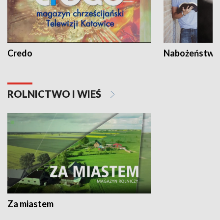
Credo
Nabożeństwa 
ROLNICTWO I WIEŚ
Za miastem