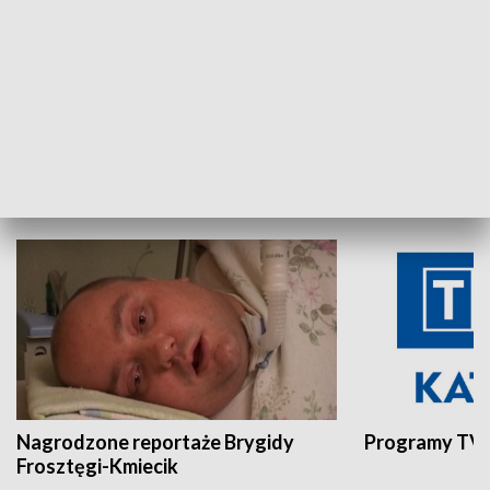
Aktualności sprzed lat
Z historią w tl
INNE
Nagrodzone reportaże Brygidy
Programy TVP
Frosztęgi-Kmiecik