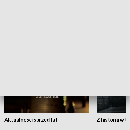
Papyn pyto
Rączka gotuje
HISTORIA
Aktualności sprzed lat
Z historią w tl