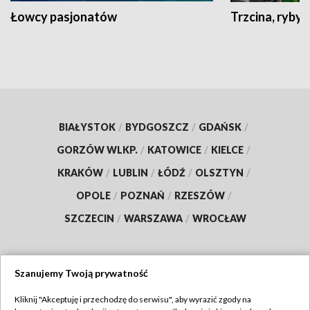
Łowcy pasjonatów
Trzcina, ryby 
BIAŁYSTOK
/
BYDGOSZCZ
/
GDAŃSK
/
GORZÓW WLKP.
/
KATOWICE
/
KIELCE
/
KRAKÓW
/
LUBLIN
/
ŁÓDŹ
/
OLSZTYN
/
OPOLE
/
POZNAŃ
/
RZESZÓW
/
SZCZECIN
/
WARSZAWA
/
WROCŁAW
Szanujemy Twoją prywatność
Dołącz do nas:
Kliknij "Akceptuję i przechodzę do serwisu", aby wyrazić zgody na