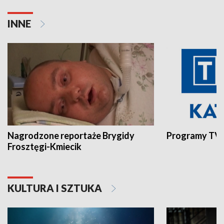
INNE
Nagrodzone reportaże Brygidy
Programy TVP
Frosztęgi-Kmiecik
KULTURA I SZTUKA