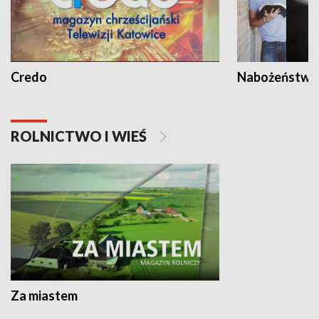
Credo
Nabożeństwa 
ROLNICTWO I WIEŚ
Za miastem