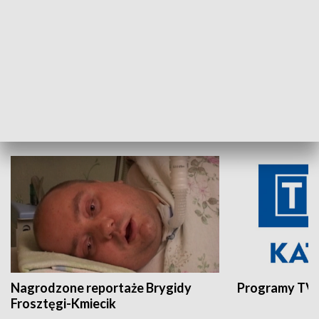
Aktualności sprzed lat
Z historią w tl
INNE
Nagrodzone reportaże Brygidy
Programy TVP
Frosztęgi-Kmiecik