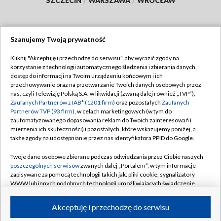
SZCZECIN
/
WARSZAWA
/
WROCŁAW
Szanujemy Twoją prywatność
Dołącz do nas:
Kliknij "Akceptuję i przechodzę do serwisu", aby wyrazić zgody na
korzystanie z technologii automatycznego śledzenia i zbierania danych,
TVP
dostęp do informacji na Twoim urządzeniu końcowym i ich
Abonament TVP
przechowywanie oraz na przetwarzanie Twoich danych osobowych przez
Regulamin TVP
nas, czyli Telewizję Polską S.A. w likwidacji (zwaną dalej również „TVP”),
Emisja w TVP
Polityka prywatności
Zaufanych Partnerów z IAB* (1201 firm)
oraz pozostałych
Zaufanych
Partnerów TVP (93 firm)
, w celach marketingowych (w tym do
Centrum informacji TVP
Moje zgody
zautomatyzowanego dopasowania reklam do Twoich zainteresowań i
mierzenia ich skuteczności) i pozostałych, które wskazujemy poniżej, a
Naziemna Telewizja Cyfrowa
Pomoc
także zgody na udostępnianie przez nas identyfikatora PPID do Google.
Sklep TVP
Biuro reklamy
Twoje dane osobowe zbierane podczas odwiedzania przez Ciebie naszych
Rada Programowa
Kontakt
poszczególnych serwisów
zwanych dalej „Portalem”, w tym informacje
zapisywane za pomocą technologii takich jak: pliki cookie, sygnalizatory
System NOS
WWW lub innych podobnych technologii umożliwiających świadczenie
dopasowanych i bezpiecznych usług, personalizację treści oraz reklam,
Informacje o nadawcy
Kanały
udostępnianie funkcji mediów społecznościowych oraz analizowanie
Akceptuję i przechodzę do serwisu
ruchu w Internecie.
Program dla prasy