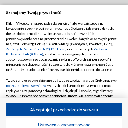
Szanujemy Twoją prywatność
Dołącz do nas:
Kliknij "Akceptuję i przechodzę do serwisu", aby wyrazić zgody na
korzystanie z technologii automatycznego śledzenia i zbierania danych,
TVP
dostęp do informacji na Twoim urządzeniu końcowym i ich
Abonament TVP
przechowywanie oraz na przetwarzanie Twoich danych osobowych przez
Regulamin TVP
nas, czyli Telewizję Polską S.A. w likwidacji (zwaną dalej również „TVP”),
Emisja w TVP
Polityka prywatności
Zaufanych Partnerów z IAB* (1201 firm)
oraz pozostałych
Zaufanych
Partnerów TVP (93 firm)
, w celach marketingowych (w tym do
Centrum informacji TVP
Moje zgody
zautomatyzowanego dopasowania reklam do Twoich zainteresowań i
mierzenia ich skuteczności) i pozostałych, które wskazujemy poniżej, a
Naziemna Telewizja Cyfrowa
Pomoc
także zgody na udostępnianie przez nas identyfikatora PPID do Google.
Sklep TVP
Biuro reklamy
Twoje dane osobowe zbierane podczas odwiedzania przez Ciebie naszych
Rada Programowa
Kontakt
poszczególnych serwisów
zwanych dalej „Portalem”, w tym informacje
zapisywane za pomocą technologii takich jak: pliki cookie, sygnalizatory
System NOS
WWW lub innych podobnych technologii umożliwiających świadczenie
dopasowanych i bezpiecznych usług, personalizację treści oraz reklam,
Informacje o nadawcy
Kanały
udostępnianie funkcji mediów społecznościowych oraz analizowanie
Akceptuję i przechodzę do serwisu
ruchu w Internecie.
Program dla prasy
©2026 Telewizja Polska S.A. w likwidacji
Biuro Reklamy
Twoje dane osobowe zbierane podczas odwiedzania przez Ciebie
Ustawienia zaawansowane
poszczególnych serwisów
na Portalu, takie jak adresy IP, identyfikatory