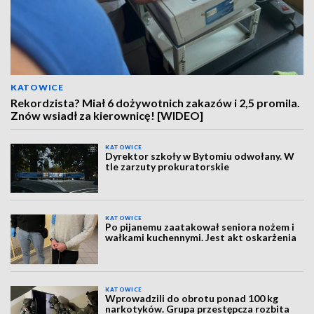
KATOWICE
Rekordzista? Miał 6 dożywotnich zakazów i 2,5 promila.
Znów wsiadł za kierownicę! [WIDEO]
KATOWICE
Dyrektor szkoły w Bytomiu odwołany. W
tle zarzuty prokuratorskie
KATOWICE
Po pijanemu zaatakował seniora nożem i
wałkami kuchennymi. Jest akt oskarżenia
KATOWICE
Wprowadzili do obrotu ponad 100 kg
narkotyków. Grupa przestępcza rozbita