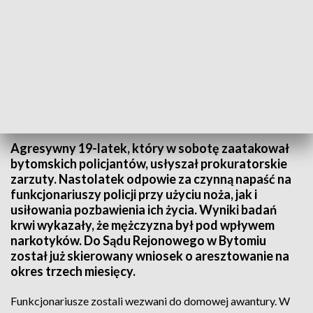
19-latek został oskarżony o napaść na policjantów. Fot. TVP3 Katowice
Agresywny 19-latek, który w sobotę zaatakował
bytomskich policjantów, usłyszał prokuratorskie
zarzuty. Nastolatek odpowie za czynną napaść na
funkcjonariuszy policji przy użyciu noża, jak i
usiłowania pozbawienia ich życia. Wyniki badań
krwi wykazały, że mężczyzna był pod wpływem
narkotyków. Do Sądu Rejonowego w Bytomiu
został już skierowany wniosek o aresztowanie na
okres trzech miesięcy.
Funkcjonariusze zostali wezwani do domowej awantury. W