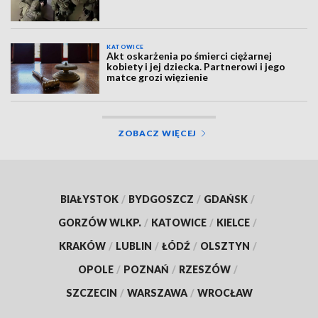
KATOWICE
Akt oskarżenia po śmierci ciężarnej
kobiety i jej dziecka. Partnerowi i jego
matce grozi więzienie
ZOBACZ WIĘCEJ
BIAŁYSTOK
/
BYDGOSZCZ
/
GDAŃSK
/
GORZÓW WLKP.
/
KATOWICE
/
KIELCE
/
KRAKÓW
/
LUBLIN
/
ŁÓDŹ
/
OLSZTYN
/
OPOLE
/
POZNAŃ
/
RZESZÓW
/
SZCZECIN
/
WARSZAWA
/
WROCŁAW