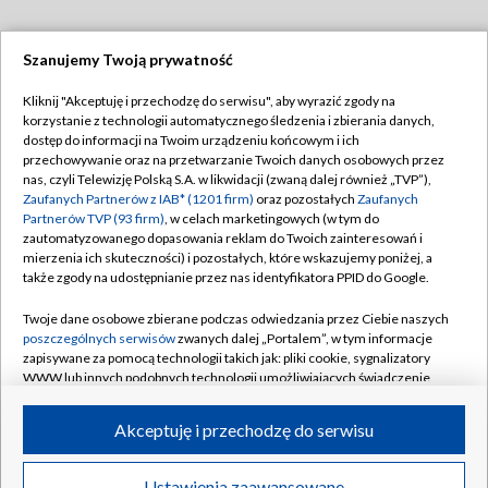
Szanujemy Twoją prywatność
Dołącz do nas:
Kliknij "Akceptuję i przechodzę do serwisu", aby wyrazić zgody na
korzystanie z technologii automatycznego śledzenia i zbierania danych,
TVP
dostęp do informacji na Twoim urządzeniu końcowym i ich
Abonament TVP
przechowywanie oraz na przetwarzanie Twoich danych osobowych przez
Regulamin TVP
nas, czyli Telewizję Polską S.A. w likwidacji (zwaną dalej również „TVP”),
Emisja w TVP
Polityka prywatności
Zaufanych Partnerów z IAB* (1201 firm)
oraz pozostałych
Zaufanych
Partnerów TVP (93 firm)
, w celach marketingowych (w tym do
Centrum informacji TVP
Moje zgody
zautomatyzowanego dopasowania reklam do Twoich zainteresowań i
mierzenia ich skuteczności) i pozostałych, które wskazujemy poniżej, a
Naziemna Telewizja Cyfrowa
Pomoc
także zgody na udostępnianie przez nas identyfikatora PPID do Google.
Sklep TVP
Biuro reklamy
Twoje dane osobowe zbierane podczas odwiedzania przez Ciebie naszych
Rada Programowa
Kontakt
poszczególnych serwisów
zwanych dalej „Portalem”, w tym informacje
zapisywane za pomocą technologii takich jak: pliki cookie, sygnalizatory
System NOS
WWW lub innych podobnych technologii umożliwiających świadczenie
dopasowanych i bezpiecznych usług, personalizację treści oraz reklam,
Informacje o nadawcy
Kanały
udostępnianie funkcji mediów społecznościowych oraz analizowanie
Akceptuję i przechodzę do serwisu
ruchu w Internecie.
Program dla prasy
©2026 Telewizja Polska S.A. w likwidacji
Biuro Reklamy
Twoje dane osobowe zbierane podczas odwiedzania przez Ciebie
Ustawienia zaawansowane