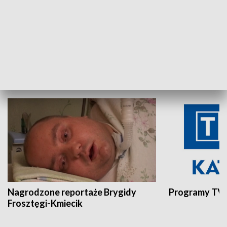
Aktualności sprzed lat
Z historią w tl
INNE
Nagrodzone reportaże Brygidy
Programy TVP
Frosztęgi-Kmiecik