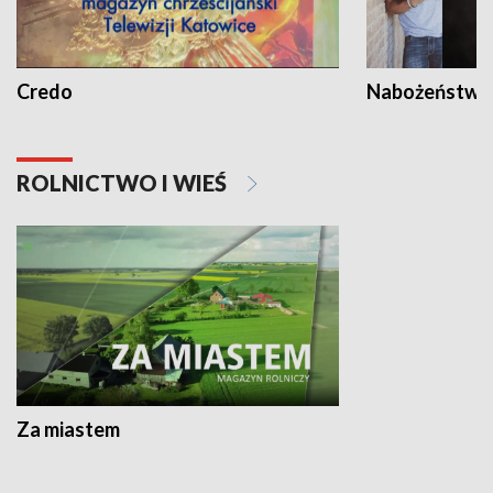
Credo
Nabożeństwa 
ROLNICTWO I WIEŚ
Za miastem