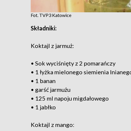
Fot. TVP3 Katowice
Składniki:
Koktajl z jarmuż:
• Sok wyciśnięty z 2 pomarańczy
• 1 łyżka mielonego siemienia lnianeg
• 1 banan
• garść jarmużu
• 125 ml napoju migdałowego
• 1 jabłko
Koktajl z mango: