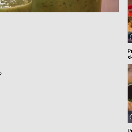
Pr
s
o
Pr