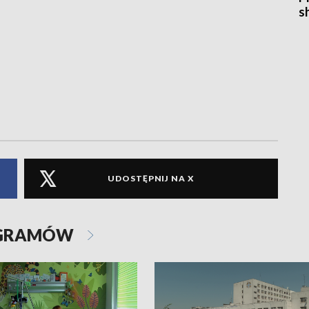
s
UDOSTĘPNIJ NA X
OGRAMÓW