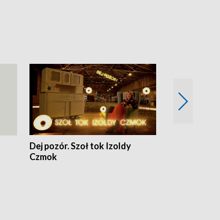
Dej pozór. Szoł tok Izoldy
Dzień z blisk
Czmok