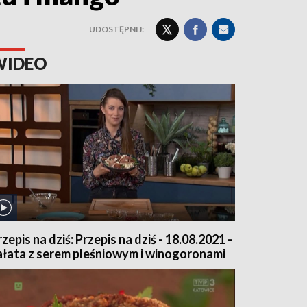
UDOSTĘPNIJ:
WIDEO
rzepis na dziś: Przepis na dziś - 18.08.2021 -
ałata z serem pleśniowym i winogoronami