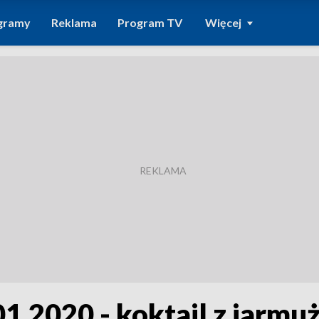
gramy
Reklama
Program TV
Więcej
.01.2020 - koktajl z jarmu