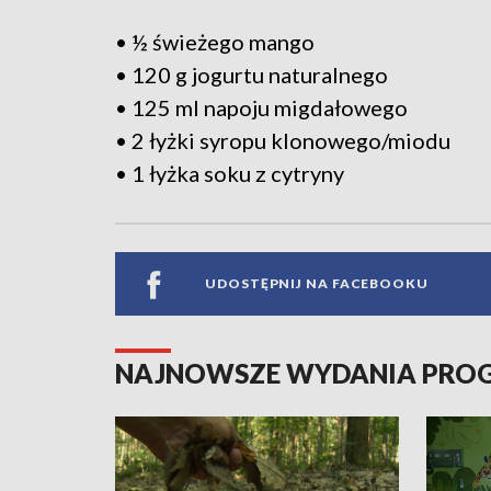
• ½ świeżego mango
• 120 g jogurtu naturalnego
• 125 ml napoju migdałowego
• 2 łyżki syropu klonowego/miodu
• 1 łyżka soku z cytryny
UDOSTĘPNIJ NA FACEBOOKU
NAJNOWSZE WYDANIA PR