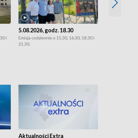
5.08.2026, godz. 18.30
4.08.2026, g
30 i
Emisja codziennie o 15.30, 16.30, 18.30 i
Emisja codziennie
21.30.
21.30.
Aktualności Extra